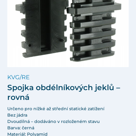
KVG/RE
Spojka obdélníkových jeklů –
rovná
Určeno pro nížké až střední statické zatížení
Bez jádra
Dvoudílná – dodáváno v rozloženém stavu
Barva: černá
Materiál: Polyamid