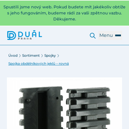
Spustili jsme nový web. Pokud budete mít jakékoliv obtíže
s jeho fungováním, budeme rádi za vaši zpětnou vazbu.
Děkujeme.
Menu
Úvod
Sortiment
Spojky
Spojka obdélníkových jeklů – rovná