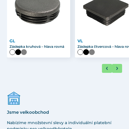
GL
VL
Záslepka kruhová – hlava rovná
Záslepka čtvercová – hlava r
Jsme velkoobchod
Nabízíme množstevní slevy a individuální platební
podmínky pro velkoodběratele