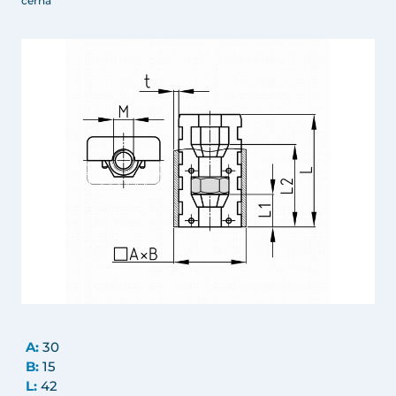
černá
A:
30
B:
15
L:
42