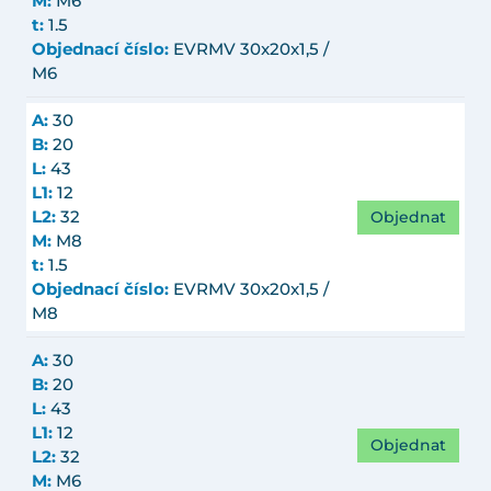
M:
M6
t:
1.5
Objednací číslo:
EVRMV 30x20x1,5 /
M6
A:
30
B:
20
L:
43
L1:
12
Objednat
L2:
32
M:
M8
t:
1.5
Objednací číslo:
EVRMV 30x20x1,5 /
M8
A:
30
B:
20
L:
43
L1:
12
Objednat
L2:
32
M:
M6