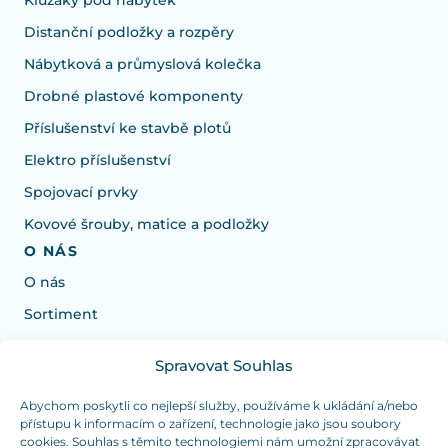
Kluzáky pod nábytek
Distanční podložky a rozpěry
Nábytková a průmyslová kolečka
Drobné plastové komponenty
Příslušenství ke stavbě plotů
Elektro příslušenství
Spojovací prvky
Kovové šrouby, matice a podložky
O NÁS
O nás
Sortiment
Spravovat Souhlas
Potřebujete poradit s výběrem?
Jsme tu pro vás Pondělí-Čtvrtek od: 7:30 - 15:30 hodin
Abychom poskytli co nejlepší služby, používáme k ukládání a/nebo
přístupu k informacím o zařízení, technologie jako jsou soubory
a Pátek od 7:30 - 14:30 hodin
cookies. Souhlas s těmito technologiemi nám umožní zpracovávat