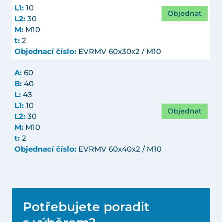
L1:
10
Objednat
L2:
30
M:
M10
t:
2
Objednací číslo:
EVRMV 60x30x2 / M10
A:
60
B:
40
L:
43
L1:
10
Objednat
L2:
30
M:
M10
t:
2
Objednací číslo:
EVRMV 60x40x2 / M10
Potřebujete poradit