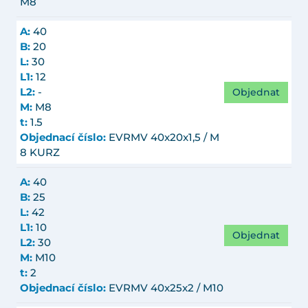
M8
A:
40
B:
20
L:
30
L1:
12
Objednat
L2:
-
M:
M8
t:
1.5
Objednací číslo:
EVRMV 40x20x1,5 / M
8 KURZ
A:
40
B:
25
L:
42
L1:
10
Objednat
L2:
30
M:
M10
t:
2
Objednací číslo:
EVRMV 40x25x2 / M10