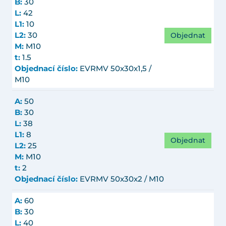
B:
30
L:
42
L1:
10
Objednat
L2:
30
M:
M10
t:
1.5
Objednací číslo:
EVRMV 50x30x1,5 /
M10
A:
50
B:
30
L:
38
L1:
8
Objednat
L2:
25
M:
M10
t:
2
Objednací číslo:
EVRMV 50x30x2 / M10
A:
60
B:
30
L:
40