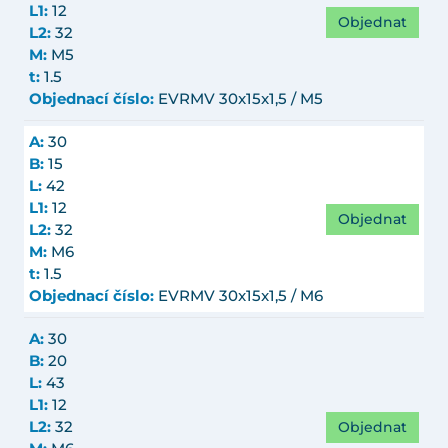
L1:
12
Objednat
L2:
32
M:
M5
t:
1.5
Objednací číslo:
EVRMV 30x15x1,5 / M5
A:
30
B:
15
L:
42
L1:
12
Objednat
L2:
32
M:
M6
t:
1.5
Objednací číslo:
EVRMV 30x15x1,5 / M6
A:
30
B:
20
L:
43
L1:
12
Objednat
L2:
32