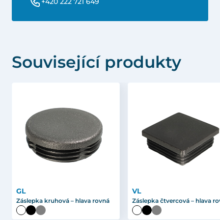
+420 222 721 649
Související produkty
GL
VL
Záslepka kruhová – hlava rovná
Záslepka čtvercová – hlava r