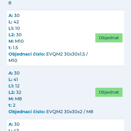
8
A:
30
L:
42
L1:
10
L2:
30
Objednat
M:
M10
t:
1.5
Objednací číslo:
EVQM2 30x30x1,5 /
M10
A:
30
L:
41
L1:
12
Objednat
L2:
32
M:
M8
t:
2
Objednací číslo:
EVQM2 30x30x2 / M8
A:
30
L:
43