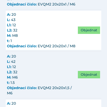
Objednací číslo:
EVQM2 20x20x1 / M6
A:
20
L:
43
L1:
12
Objednat
L2:
32
M:
M8
t:
1
Objednací číslo:
EVQM2 20x20x1 / M8
A:
20
L:
42
L1:
12
L2:
32
Objednat
M:
M6
t:
1.5
Objednací číslo:
EVQM2 20x20x1,5 /
M6
A:
20