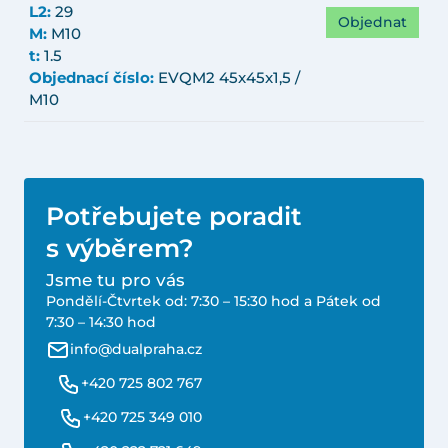
L2:
29
Objednat
M:
M10
t:
1.5
Objednací číslo:
EVQM2 45x45x1,5 /
M10
Potřebujete poradit
s výběrem?
Jsme tu pro vás
Pondělí-Čtvrtek od: 7:30 – 15:30 hod a Pátek od
7:30 – 14:30 hod
info@dualpraha.cz
+420 725 802 767
+420 725 349 010