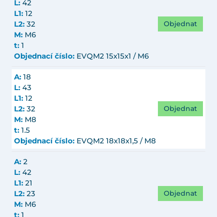
L:
42
L1:
12
Objednat
L2:
32
M:
M6
t:
1
Objednací číslo:
EVQM2 15x15x1 / M6
A:
18
L:
43
L1:
12
Objednat
L2:
32
M:
M8
t:
1.5
Objednací číslo:
EVQM2 18x18x1,5 / M8
A:
2
L:
42
L1:
21
Objednat
L2:
23
M:
M6
t:
1