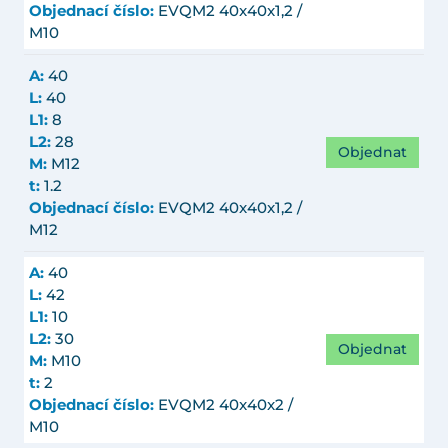
Objednací číslo:
EVQM2 40x40x1,2 /
M10
A:
40
L:
40
L1:
8
L2:
28
Objednat
M:
M12
t:
1.2
Objednací číslo:
EVQM2 40x40x1,2 /
M12
A:
40
L:
42
L1:
10
L2:
30
Objednat
M:
M10
t:
2
Objednací číslo:
EVQM2 40x40x2 /
M10