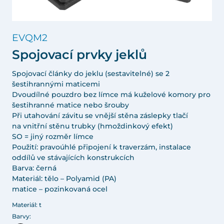
EVQM2
Spojovací prvky jeklů
Spojovací články do jeklu (sestavitelné) se 2
šestihrannými maticemi
Dvoudílné pouzdro bez límce má kuželové komory pro
šestihranné matice nebo šrouby
Při utahování závitu se vnější stěna záslepky tlačí
na vnitřní stěnu trubky (hmoždinkový efekt)
SO = jiný rozměr límce
Použití: pravoúhlé připojení k traverzám, instalace
oddílů ve stávajících konstrukcích
Barva: černá
Materiál: tělo – Polyamid (PA)
matice – pozinkovaná ocel
Materiál: t
Barvy: