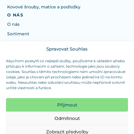
Kovové šrouby, matice a podložky
O NÁS
O nás
Sortiment
Spravovat Souhlas
Potřebujete poradit s výběrem?
Jsme tu pro vás Pondělí-Čtvrtek od: 7:30 - 15:30 hodin
Abychom poskytli co nejlepší služby, používáme k ukládání a/nebo
přístupu k informacím o zařízení, technologie jako jsou soubory
a Pátek od 7:30 - 14:30 hodin
cookies. Souhlas s těmito technologiemi nám umožní zpracovávat
údaje, jako je chování při procházení nebo jedinečná ID na tomto
info@dualpraha.cz
+420 725 802 767
webu. Nesouhlas nebo odvolání souhlasu může nepříznivě ovlivnit
určité vlastnosti a funkce.
OSOBNÍ ODBĚR
(platba pouze v hotovosti)
Přijmout
Jsme tu pro vás Pondělí-Čtvrtek od: 7:30 - 15:30 hodin
a Pátek od 7:30 - 14:30 hodin
Odmítnout
Zobrazit mapu
Zobrazit předvolby