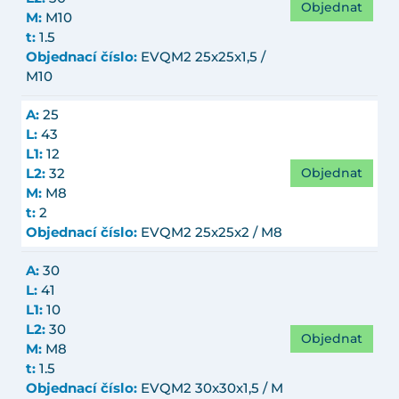
Objednat
M:
M10
t:
1.5
Objednací číslo:
EVQM2 25x25x1,5 /
M10
A:
25
L:
43
L1:
12
Objednat
L2:
32
M:
M8
t:
2
Objednací číslo:
EVQM2 25x25x2 / M8
A:
30
L:
41
L1:
10
L2:
30
Objednat
M:
M8
t:
1.5
Objednací číslo:
EVQM2 30x30x1,5 / M