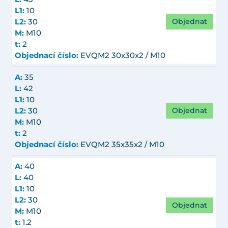
L1:
10
Objednat
L2:
30
M:
M10
t:
2
Objednací číslo:
EVQM2 30x30x2 / M10
A:
35
L:
42
L1:
10
Objednat
L2:
30
M:
M10
t:
2
Objednací číslo:
EVQM2 35x35x2 / M10
A:
40
L:
40
L1:
10
L2:
30
Objednat
M:
M10
t:
1.2