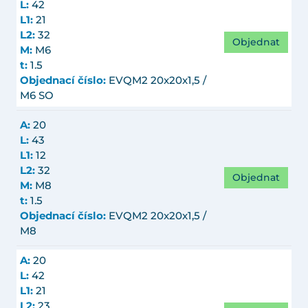
L:
42
L1:
21
L2:
32
Objednat
M:
M6
t:
1.5
Objednací číslo:
EVQM2 20x20x1,5 /
M6 SO
A:
20
L:
43
L1:
12
L2:
32
Objednat
M:
M8
t:
1.5
Objednací číslo:
EVQM2 20x20x1,5 /
M8
A:
20
L:
42
L1:
21
L2:
23