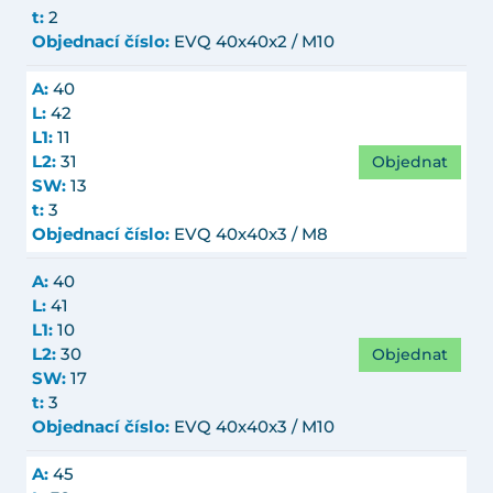
t:
2
Objednací číslo:
EVQ 40x40x2 / M10
A:
40
L:
42
L1:
11
Objednat
L2:
31
SW:
13
t:
3
Objednací číslo:
EVQ 40x40x3 / M8
A:
40
L:
41
L1:
10
Objednat
L2:
30
SW:
17
t:
3
Objednací číslo:
EVQ 40x40x3 / M10
A:
45