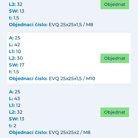
Objednat
L2:
32
SW:
13
t:
1.5
Objednací číslo:
EVQ 25x25x1,5 / M8
A:
25
L:
42
L1:
10
Objednat
L2:
30
SW:
17
t:
1.5
Objednací číslo:
EVQ 25x25x1,5 / M10
A:
25
L:
43
L1:
12
Objednat
L2:
32
SW:
13
t:
2
Objednací číslo:
EVQ 25x25x2 / M8