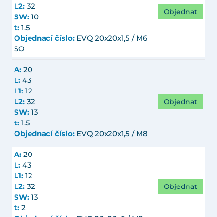
L2:
32
Objednat
SW:
10
t:
1.5
Objednací číslo:
EVQ 20x20x1,5 / M6
SO
A:
20
L:
43
L1:
12
Objednat
L2:
32
SW:
13
t:
1.5
Objednací číslo:
EVQ 20x20x1,5 / M8
A:
20
L:
43
L1:
12
Objednat
L2:
32
SW:
13
t:
2