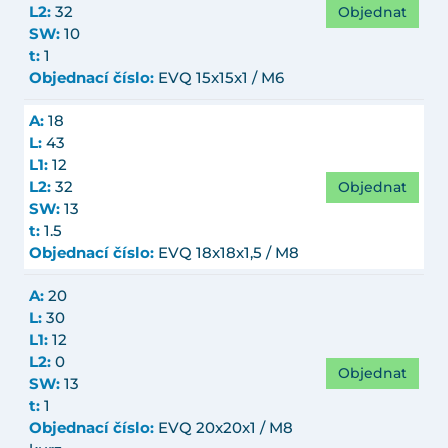
Objednat
L2:
32
SW:
10
t:
1
Objednací číslo:
EVQ 15x15x1 / M6
A:
18
L:
43
L1:
12
Objednat
L2:
32
SW:
13
t:
1.5
Objednací číslo:
EVQ 18x18x1,5 / M8
A:
20
L:
30
L1:
12
L2:
0
Objednat
SW:
13
t:
1
Objednací číslo:
EVQ 20x20x1 / M8