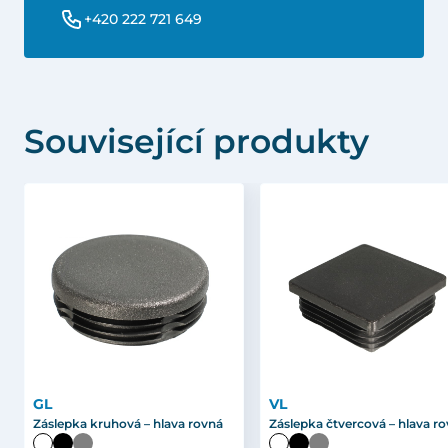
+420 222 721 649
Související produkty
GL
VL
Záslepka kruhová – hlava rovná
Záslepka čtvercová – hlava r