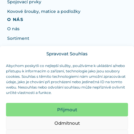
Spojovací prvky
Kovové šrouby, matice a podložky
O NÁS
O nás
Sortiment
Spravovat Souhlas
Potřebujete poradit s výběrem?
Jsme tu pro vás Pondělí-Čtvrtek od: 7:30 - 15:30 hodin
Abychom poskytli co nejlepší služby, používáme k ukládání a/nebo
přístupu k informacím o zařízení, technologie jako jsou soubory
a Pátek od 7:30 - 14:30 hodin
cookies. Souhlas s těmito technologiemi nám umožní zpracovávat
údaje, jako je chování při procházení nebo jedinečná ID na tomto
info@dualpraha.cz
+420 725 802 767
webu. Nesouhlas nebo odvolání souhlasu může nepříznivě ovlivnit
určité vlastnosti a funkce.
OSOBNÍ ODBĚR
(platba pouze v hotovosti)
Přijmout
Jsme tu pro vás Pondělí-Čtvrtek od: 7:30 - 15:30 hodin
a Pátek od 7:30 - 14:30 hodin
Odmítnout
Zobrazit mapu