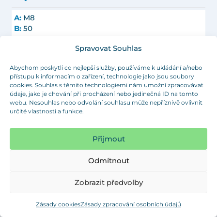
A:
M8
B:
50
C:
4.7
Objednat
Spravovat Souhlas
D:
17.3
Barva:
bezbarvá
Abychom poskytli co nejlepší služby, používáme k ukládání a/nebo
Objednací číslo:
080 0850 000 02
přístupu k informacím o zařízení, technologie jako jsou soubory
cookies. Souhlas s těmito technologiemi nám umožní zpracovávat
A:
M8
údaje, jako je chování při procházení nebo jedinečná ID na tomto
B:
50
webu. Nesouhlas nebo odvolání souhlasu může nepříznivě ovlivnit
určité vlastnosti a funkce.
C:
4.7
Objednat
D:
14.5
Barva:
černá
Přijmout
Objednací číslo:
080 0850 599 02
Odmítnout
A:
M10
B:
20
Zobrazit předvolby
C:
5
Objednat
D:
18
Zásady cookies
Zásady zpracování osobních údajů
Barva:
černá