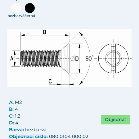
bezbarvá
černá
A:
M2
B:
4
C:
1.2
Objednat
D:
4
Barva:
bezbarvá
Objednací číslo:
080 0104 000 02