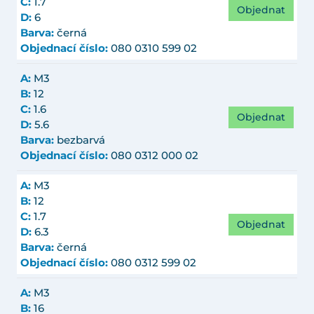
C:
1.7
Objednat
D:
6
Barva:
černá
Objednací číslo:
080 0310 599 02
A:
M3
B:
12
C:
1.6
Objednat
D:
5.6
Barva:
bezbarvá
Objednací číslo:
080 0312 000 02
A:
M3
B:
12
C:
1.7
Objednat
D:
6.3
Barva:
černá
Objednací číslo:
080 0312 599 02
A:
M3
B:
16