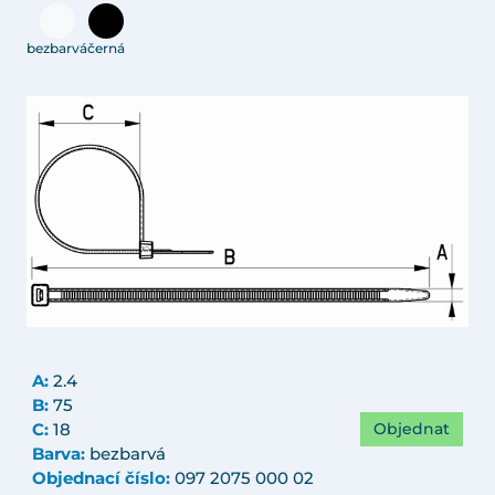
bezbarvá
černá
A:
2.4
B:
75
Objednat
C:
18
Barva:
bezbarvá
Objednací číslo:
097 2075 000 02