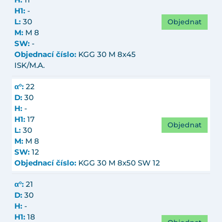
H:
11
H1:
-
Objednat
L:
30
M:
M 8
SW:
-
Objednací číslo:
KGG 30 M 8x45
ISK/M.A.
α°:
22
D:
30
H:
-
H1:
17
Objednat
L:
30
M:
M 8
SW:
12
Objednací číslo:
KGG 30 M 8x50 SW 12
α°:
21
D:
30
H:
-
H1:
18