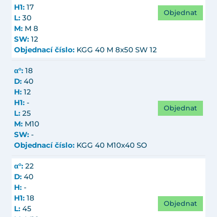
H1:
17
Objednat
L:
30
M:
M 8
SW:
12
Objednací číslo:
KGG 40 M 8x50 SW 12
α°:
18
D:
40
H:
12
H1:
-
Objednat
L:
25
M:
M10
SW:
-
Objednací číslo:
KGG 40 M10x40 SO
α°:
22
D:
40
H:
-
H1:
18
Objednat
L:
45