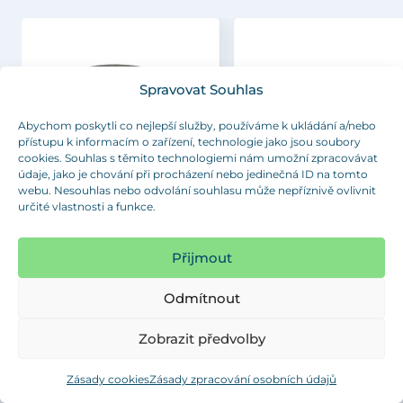
Spravovat Souhlas
Abychom poskytli co nejlepší služby, používáme k ukládání a/nebo
přístupu k informacím o zařízení, technologie jako jsou soubory
cookies. Souhlas s těmito technologiemi nám umožní zpracovávat
údaje, jako je chování při procházení nebo jedinečná ID na tomto
webu. Nesouhlas nebo odvolání souhlasu může nepříznivě ovlivnit
určité vlastnosti a funkce.
GL
VL
Záslepka kruhová – hlava rovná
Záslepka čtvercová – hlava r
Přijmout
Odmítnout
Zobrazit předvolby
Zásady cookies
Zásady zpracování osobních údajů