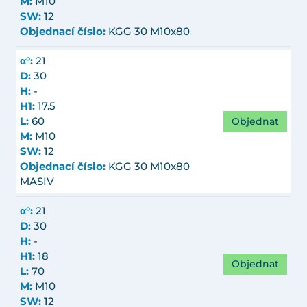
M:
M10
SW:
12
Objednací číslo:
KGG 30 M10x80
α°:
21
D:
30
H:
-
H1:
17.5
Objednat
L:
60
M:
M10
SW:
12
Objednací číslo:
KGG 30 M10x80
MASIV
α°:
21
D:
30
H:
-
H1:
18
Objednat
L:
70
M:
M10
SW:
12