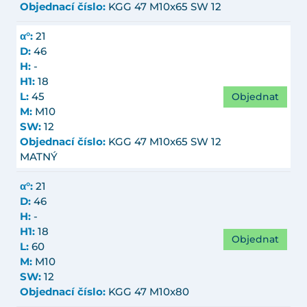
Objednací číslo:
KGG 47 M10x65 SW 12
α°:
21
D:
46
H:
-
H1:
18
Objednat
L:
45
M:
M10
SW:
12
Objednací číslo:
KGG 47 M10x65 SW 12
MATNÝ
α°:
21
D:
46
H:
-
H1:
18
Objednat
L:
60
M:
M10
SW:
12
Objednací číslo:
KGG 47 M10x80