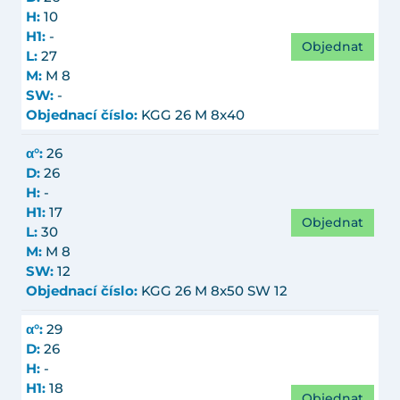
H:
10
H1:
-
Objednat
L:
27
M:
M 8
SW:
-
Objednací číslo:
KGG 26 M 8x40
α°:
26
D:
26
H:
-
H1:
17
Objednat
L:
30
M:
M 8
SW:
12
Objednací číslo:
KGG 26 M 8x50 SW 12
α°:
29
D:
26
H:
-
H1:
18
Objednat