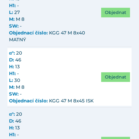
H1:
-
Objednat
L:
27
M:
M 8
SW:
-
Objednací číslo:
KGG 47 M 8x40
MATNÝ
α°:
20
D:
46
H:
13
H1:
-
Objednat
L:
30
M:
M 8
SW:
-
Objednací číslo:
KGG 47 M 8x45 ISK
α°:
20
D:
46
H:
13
H1:
-