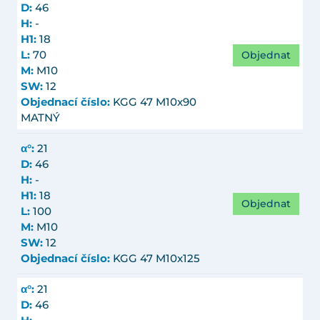
D:
46
H:
-
H1:
18
Objednat
L:
70
M:
M10
SW:
12
Objednací číslo:
KGG 47 M10x90
MATNÝ
α°:
21
D:
46
H:
-
H1:
18
Objednat
L:
100
M:
M10
SW:
12
Objednací číslo:
KGG 47 M10x125
α°:
21
D:
46