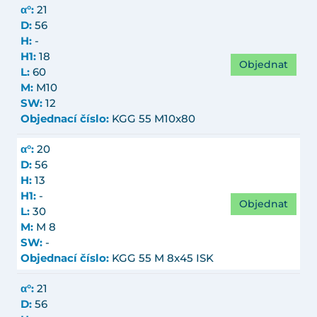
α°:
21
D:
56
H:
-
H1:
18
Objednat
L:
60
M:
M10
SW:
12
Objednací číslo:
KGG 55 M10x80
α°:
20
D:
56
H:
13
H1:
-
Objednat
L:
30
M:
M 8
SW:
-
Objednací číslo:
KGG 55 M 8x45 ISK
α°:
21
D:
56