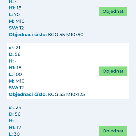
H:
-
H1:
18
Objednat
L:
70
M:
M10
SW:
12
Objednací číslo:
KGG 55 M10x90
α°:
21
D:
56
H:
-
H1:
18
Objednat
L:
100
M:
M10
SW:
12
Objednací číslo:
KGG 55 M10x125
α°:
24
D:
56
H:
-
H1:
17
Objednat
L:
30