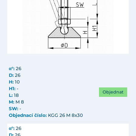
α°:
26
D:
26
H:
10
H1:
-
Objednat
L:
18
M:
M 8
SW:
-
Objednací číslo:
KGG 26 M 8x30
α°:
26
D:
26