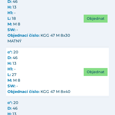
D:
46
H:
13
H1:
-
Objednat
L:
18
M:
M 8
SW:
-
Objednací číslo:
KGG 47 M 8x30
MATNÝ
α°:
20
D:
46
H:
13
H1:
-
Objednat
L:
27
M:
M 8
SW:
-
Objednací číslo:
KGG 47 M 8x40
α°:
20
D:
46
H:
13