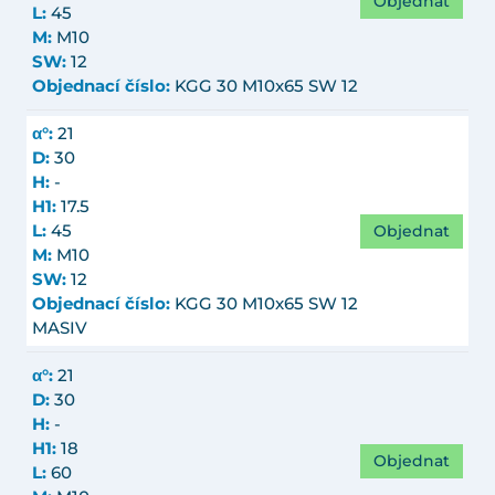
Objednat
L:
45
M:
M10
SW:
12
Objednací číslo:
KGG 30 M10x65 SW 12
α°:
21
D:
30
H:
-
H1:
17.5
Objednat
L:
45
M:
M10
SW:
12
Objednací číslo:
KGG 30 M10x65 SW 12
MASIV
α°:
21
D:
30
H:
-
H1:
18
Objednat
L:
60