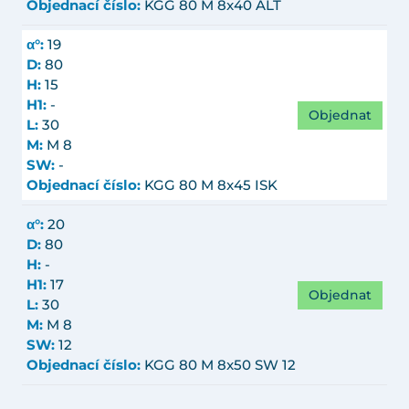
Objednací číslo:
KGG 80 M 8x40 ALT
α°:
19
D:
80
H:
15
H1:
-
Objednat
L:
30
M:
M 8
SW:
-
Objednací číslo:
KGG 80 M 8x45 ISK
α°:
20
D:
80
H:
-
H1:
17
Objednat
L:
30
M:
M 8
SW:
12
Objednací číslo:
KGG 80 M 8x50 SW 12