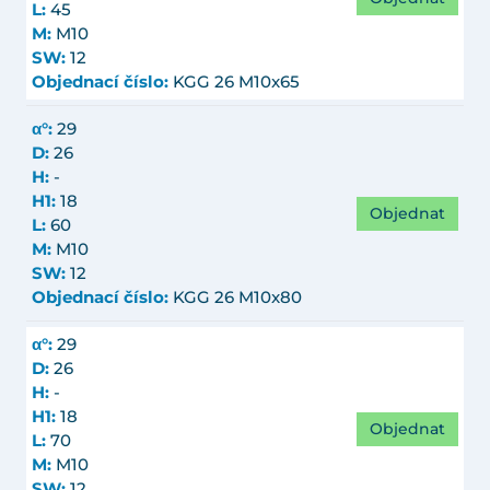
L:
45
M:
M10
SW:
12
Objednací číslo:
KGG 26 M10x65
α°:
29
D:
26
H:
-
H1:
18
Objednat
L:
60
M:
M10
SW:
12
Objednací číslo:
KGG 26 M10x80
α°:
29
D:
26
H:
-
H1:
18
Objednat
L:
70
M:
M10
SW:
12