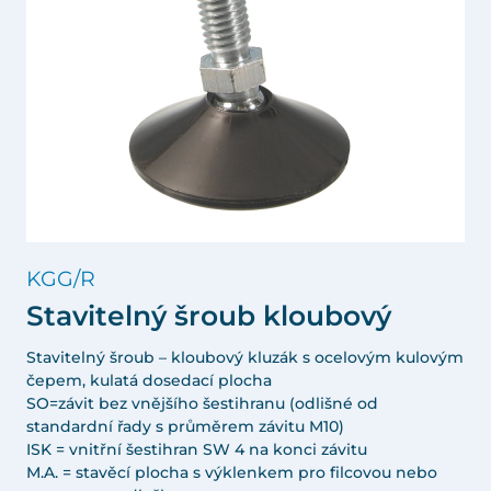
KGG/R
Stavitelný šroub kloubový
Stavitelný šroub – kloubový kluzák s ocelovým kulovým
čepem, kulatá dosedací plocha
SO=závit bez vnějšího šestihranu (odlišné od
standardní řady s průměrem závitu M10)
ISK = vnitřní šestihran SW 4 na konci závitu
M.A. = stavěcí plocha s výklenkem pro filcovou nebo