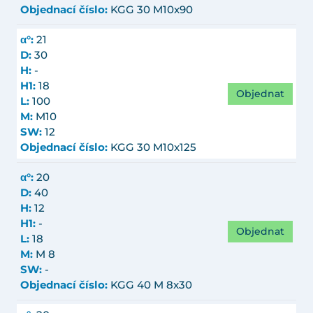
Objednací číslo:
KGG 30 M10x90
α°:
21
D:
30
H:
-
H1:
18
Objednat
L:
100
M:
M10
SW:
12
Objednací číslo:
KGG 30 M10x125
α°:
20
D:
40
H:
12
H1:
-
Objednat
L:
18
M:
M 8
SW:
-
Objednací číslo:
KGG 40 M 8x30