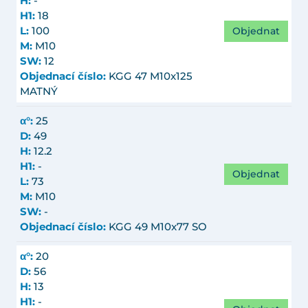
H:
-
H1:
18
Objednat
L:
100
M:
M10
SW:
12
Objednací číslo:
KGG 47 M10x125
MATNÝ
α°:
25
D:
49
H:
12.2
H1:
-
Objednat
L:
73
M:
M10
SW:
-
Objednací číslo:
KGG 49 M10x77 SO
α°:
20
D:
56
H:
13
H1:
-