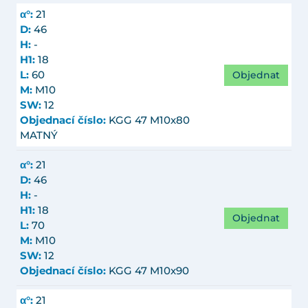
α°:
21
D:
46
H:
-
H1:
18
Objednat
L:
60
M:
M10
SW:
12
Objednací číslo:
KGG 47 M10x80
MATNÝ
α°:
21
D:
46
H:
-
H1:
18
Objednat
L:
70
M:
M10
SW:
12
Objednací číslo:
KGG 47 M10x90
α°:
21