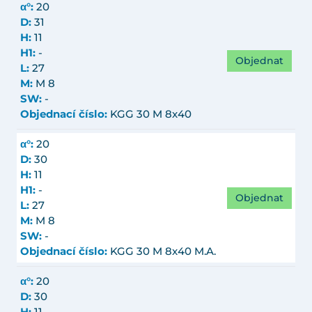
α°:
20
D:
31
H:
11
H1:
-
Objednat
L:
27
M:
M 8
SW:
-
Objednací číslo:
KGG 30 M 8x40
α°:
20
D:
30
H:
11
H1:
-
Objednat
L:
27
M:
M 8
SW:
-
Objednací číslo:
KGG 30 M 8x40 M.A.
α°:
20
D:
30