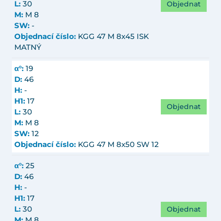
Objednat
L:
30
M:
M 8
SW:
-
Objednací číslo:
KGG 47 M 8x45 ISK
MATNÝ
α°:
19
D:
46
H:
-
H1:
17
Objednat
L:
30
M:
M 8
SW:
12
Objednací číslo:
KGG 47 M 8x50 SW 12
α°:
25
D:
46
H:
-
H1:
17
Objednat
L:
30
M:
M 8