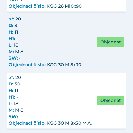
Objednací číslo:
KGG 26 M10x90
α°:
20
D:
31
H:
11
H1:
-
Objednat
L:
18
M:
M 8
SW:
-
Objednací číslo:
KGG 30 M 8x30
α°:
20
D:
30
H:
11
H1:
-
Objednat
L:
18
M:
M 8
SW:
-
Objednací číslo:
KGG 30 M 8x30 M.A.