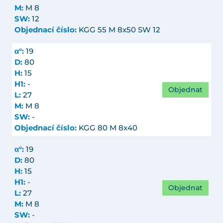
M:
M 8
SW:
12
Objednací číslo:
KGG 55 M 8x50 SW 12
α°:
19
D:
80
H:
15
H1:
-
Objednat
L:
27
M:
M 8
SW:
-
Objednací číslo:
KGG 80 M 8x40
α°:
19
D:
80
H:
15
H1:
-
Objednat
L:
27
M:
M 8
SW:
-