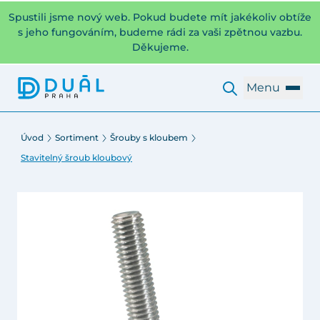
Spustili jsme nový web. Pokud budete mít jakékoliv obtíže
s jeho fungováním, budeme rádi za vaši zpětnou vazbu.
Děkujeme.
Menu
Úvod
Sortiment
Šrouby s kloubem
Stavitelný šroub kloubový