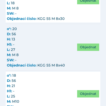
Objednat
L:
18
M:
M 8
SW:
-
Objednací číslo:
KGG 55 M 8x30
α°:
20
D:
56
H:
13
H1:
-
Objednat
L:
27
M:
M 8
SW:
-
Objednací číslo:
KGG 55 M 8x40
α°:
18
D:
56
H:
21
H1:
-
Objednat
L:
25
M:
M10