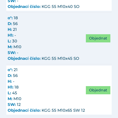
SW:
-
Objednací číslo:
KGG 55 M10x40 SO
α°:
18
D:
56
H:
21
H1:
-
Objednat
L:
30
M:
M10
SW:
-
Objednací číslo:
KGG 55 M10x45 SO
α°:
21
D:
56
H:
-
H1:
18
Objednat
L:
45
M:
M10
SW:
12
Objednací číslo:
KGG 55 M10x65 SW 12