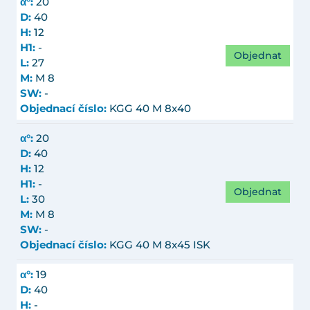
α°:
20
D:
40
H:
12
H1:
-
Objednat
L:
27
M:
M 8
SW:
-
Objednací číslo:
KGG 40 M 8x40
α°:
20
D:
40
H:
12
H1:
-
Objednat
L:
30
M:
M 8
SW:
-
Objednací číslo:
KGG 40 M 8x45 ISK
α°:
19
D:
40
H:
-