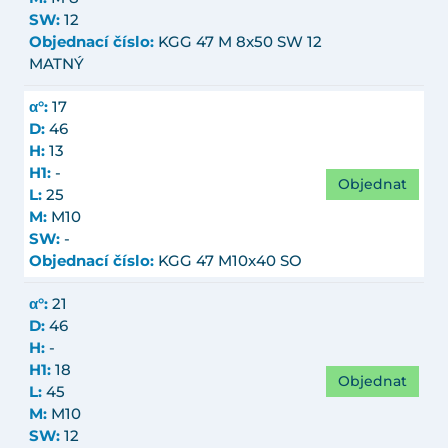
SW:
12
Objednací číslo:
KGG 47 M 8x50 SW 12
MATNÝ
α°:
17
D:
46
H:
13
H1:
-
Objednat
L:
25
M:
M10
SW:
-
Objednací číslo:
KGG 47 M10x40 SO
α°:
21
D:
46
H:
-
H1:
18
Objednat
L:
45
M:
M10
SW:
12