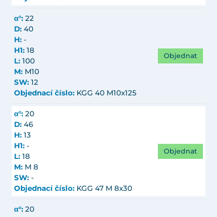
α°:
22
D:
40
H:
-
H1:
18
Objednat
L:
100
M:
M10
SW:
12
Objednací číslo:
KGG 40 M10x125
α°:
20
D:
46
H:
13
H1:
-
Objednat
L:
18
M:
M 8
SW:
-
Objednací číslo:
KGG 47 M 8x30
α°:
20