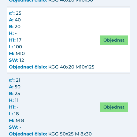
Objednací číslo:
KGG 40x20 M10x90
α°:
25
A:
40
B:
20
H:
-
Objednat
H1:
17
L:
100
M:
M10
SW:
12
Objednací číslo:
KGG 40x20 M10x125
α°:
21
A:
50
B:
25
H:
11
Objednat
H1:
-
L:
18
M:
M 8
SW:
-
Objednací číslo:
KGG 50x25 M 8x30