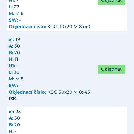
Objednat
H1:
-
L:
27
M:
M 8
SW:
-
Objednací číslo:
KGG 30x20 M 8x40
α°:
19
A:
30
B:
20
H:
11
H1:
-
Objednat
L:
30
M:
M 8
SW:
-
Objednací číslo:
KGG 30x20 M 8x45
ISK
α°:
23
A:
30
B:
20
H:
-