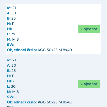
α°:
21
A:
50
B:
25
H:
11
Objednat
H1:
-
L:
27
M:
M 8
SW:
-
Objednací číslo:
KGG 50x25 M 8x40
α°:
21
A:
50
B:
25
H:
11
H1:
-
Objednat
L:
30
M:
M 8
SW:
-
Objednací číslo:
KGG 50x25 M 8x45