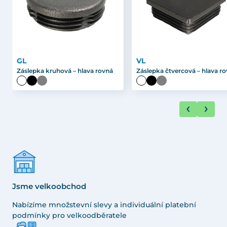
GL
VL
Záslepka kruhová – hlava rovná
Záslepka čtvercová – hlava r
Jsme velkoobchod
Nabízíme množstevní slevy a individuální platební
podmínky pro velkoodběratele