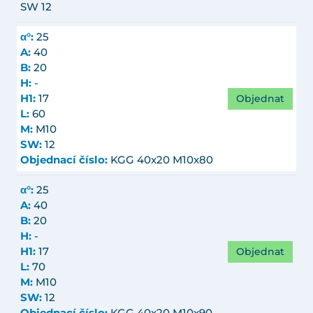
SW 12
α°:
25
A:
40
B:
20
H:
-
Objednat
H1:
17
L:
60
M:
M10
SW:
12
Objednací číslo:
KGG 40x20 M10x80
α°:
25
A:
40
B:
20
H:
-
Objednat
H1:
17
L:
70
M:
M10
SW:
12