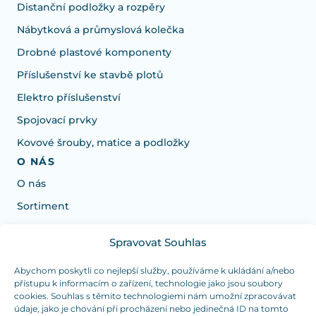
Distanční podložky a rozpěry
Nábytková a průmyslová kolečka
Drobné plastové komponenty
Příslušenství ke stavbě plotů
Elektro příslušenství
Spojovací prvky
Kovové šrouby, matice a podložky
O NÁS
O nás
Sortiment
Spravovat Souhlas
Potřebujete poradit s výběrem?
Jsme tu pro vás Pondělí-Čtvrtek od: 7:30 - 15:30 hodin
Abychom poskytli co nejlepší služby, používáme k ukládání a/nebo
přístupu k informacím o zařízení, technologie jako jsou soubory
a Pátek od 7:30 - 14:30 hodin
cookies. Souhlas s těmito technologiemi nám umožní zpracovávat
údaje, jako je chování při procházení nebo jedinečná ID na tomto
info@dualpraha.cz
+420 725 802 767