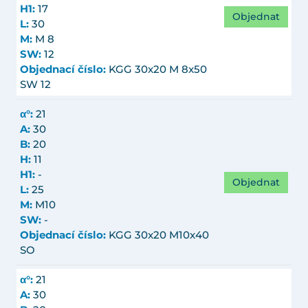
H1:
17
Objednat
L:
30
M:
M 8
SW:
12
Objednací číslo:
KGG 30x20 M 8x50
SW 12
α°:
21
A:
30
B:
20
H:
11
H1:
-
Objednat
L:
25
M:
M10
SW:
-
Objednací číslo:
KGG 30x20 M10x40
SO
α°:
21
A:
30