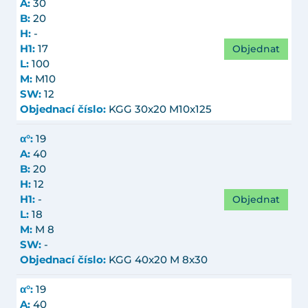
A:
30
B:
20
H:
-
Objednat
H1:
17
L:
100
M:
M10
SW:
12
Objednací číslo:
KGG 30x20 M10x125
α°:
19
A:
40
B:
20
H:
12
Objednat
H1:
-
L:
18
M:
M 8
SW:
-
Objednací číslo:
KGG 40x20 M 8x30
α°:
19
A:
40