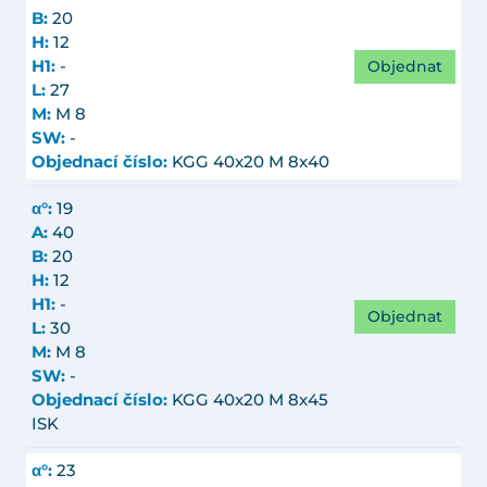
B:
20
H:
12
Objednat
H1:
-
L:
27
M:
M 8
SW:
-
Objednací číslo:
KGG 40x20 M 8x40
α°:
19
A:
40
B:
20
H:
12
H1:
-
Objednat
L:
30
M:
M 8
SW:
-
Objednací číslo:
KGG 40x20 M 8x45
ISK
α°:
23