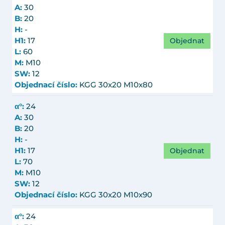
A:
30
B:
20
H:
-
Objednat
H1:
17
L:
60
M:
M10
SW:
12
Objednací číslo:
KGG 30x20 M10x80
α°:
24
A:
30
B:
20
H:
-
Objednat
H1:
17
L:
70
M:
M10
SW:
12
Objednací číslo:
KGG 30x20 M10x90
α°:
24