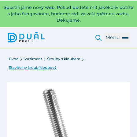
Spustili jsme nový web. Pokud budete mít jakékoliv obtíže
s jeho fungováním, budeme rádi za vaši zpětnou vazbu.
Děkujeme.
Menu
Úvod
Sortiment
Šrouby s kloubem
Stavitelný šroub kloubový