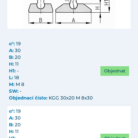
α°:
19
A:
30
B:
20
H:
11
Objednat
H1:
-
L:
18
M:
M 8
SW:
-
Objednací číslo:
KGG 30x20 M 8x30
α°:
19
A:
30
B:
20
H:
11