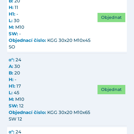
B:
20
H:
11
H1:
-
Objednat
L:
30
M:
M10
SW:
-
Objednací číslo:
KGG 30x20 M10x45
SO
α°:
24
A:
30
B:
20
H:
-
H1:
17
Objednat
L:
45
M:
M10
SW:
12
Objednací číslo:
KGG 30x20 M10x65
SW 12
α°:
24