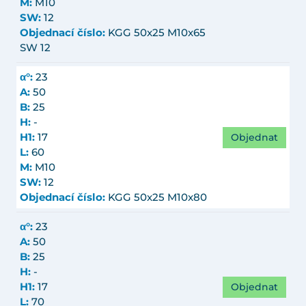
M:
M10
SW:
12
Objednací číslo:
KGG 50x25 M10x65
SW 12
α°:
23
A:
50
B:
25
H:
-
Objednat
H1:
17
L:
60
M:
M10
SW:
12
Objednací číslo:
KGG 50x25 M10x80
α°:
23
A:
50
B:
25
H:
-
Objednat
H1:
17
L:
70