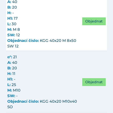
A:
40
B:
20
H:
-
H1:
17
Objednat
L:
30
M:
M 8
SW:
12
Objednací číslo:
KGG 40x20 M 8x50
SW 12
α°:
21
A:
40
B:
20
H:
11
H1:
-
Objednat
L:
25
M:
M10
SW:
-
Objednací číslo:
KGG 40x20 M10x40
SO