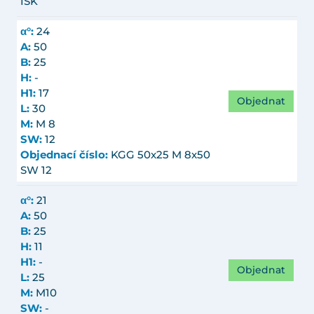
ISK
α°:
24
A:
50
B:
25
H:
-
H1:
17
Objednat
L:
30
M:
M 8
SW:
12
Objednací číslo:
KGG 50x25 M 8x50
SW 12
α°:
21
A:
50
B:
25
H:
11
H1:
-
Objednat
L:
25
M:
M10
SW:
-