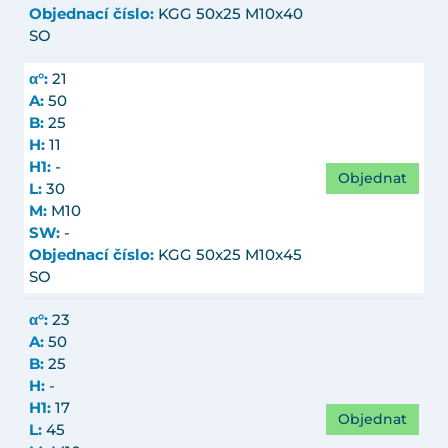
Objednací číslo:
KGG 50x25 M10x40
SO
α°:
21
A:
50
B:
25
H:
11
H1:
-
Objednat
L:
30
M:
M10
SW:
-
Objednací číslo:
KGG 50x25 M10x45
SO
α°:
23
A:
50
B:
25
H:
-
H1:
17
Objednat
L:
45