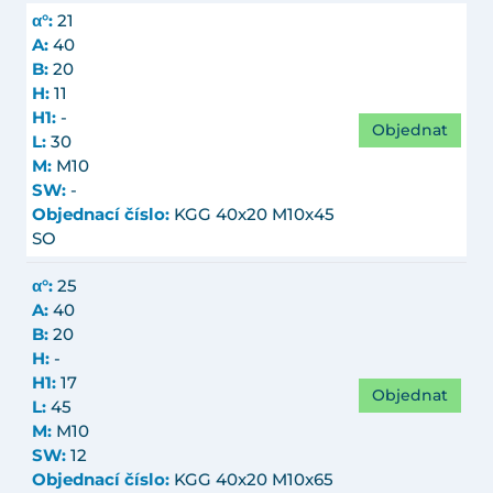
α°:
21
A:
40
B:
20
H:
11
H1:
-
Objednat
L:
30
M:
M10
SW:
-
Objednací číslo:
KGG 40x20 M10x45
SO
α°:
25
A:
40
B:
20
H:
-
H1:
17
Objednat
L:
45
M:
M10
SW:
12
Objednací číslo:
KGG 40x20 M10x65