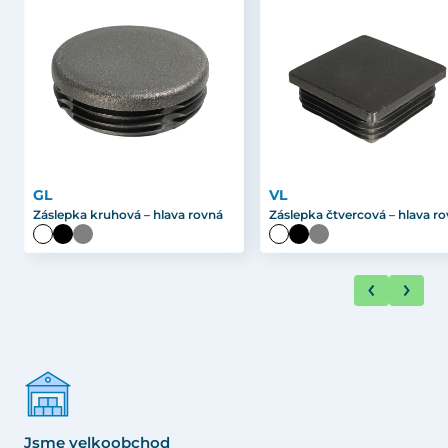
GL
VL
Záslepka kruhová – hlava rovná
Záslepka čtvercová – hlava r
Jsme velkoobchod