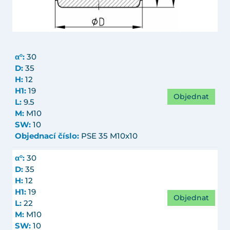
α°:
30
D:
35
H:
12
H1:
19
Objednat
L:
9.5
M:
M10
SW:
10
Objednací číslo:
PSE 35 M10x10
α°:
30
D:
35
H:
12
H1:
19
Objednat
L:
22
M:
M10
SW:
10