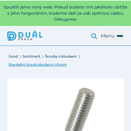
Spustili jsme nový web. Pokud budete mít jakékoliv obtíže
s jeho fungováním, budeme rádi za vaši zpětnou vazbu.
Děkujeme.
Menu
Úvod
Sortiment
Šrouby s kloubem
Stavitelný šroub kloubový chrom