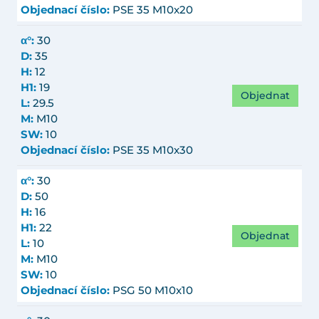
Objednací číslo:
PSE 35 M10x20
α°:
30
D:
35
H:
12
H1:
19
Objednat
L:
29.5
M:
M10
SW:
10
Objednací číslo:
PSE 35 M10x30
α°:
30
D:
50
H:
16
H1:
22
Objednat
L:
10
M:
M10
SW:
10
Objednací číslo:
PSG 50 M10x10