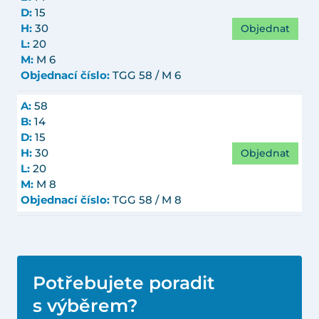
D:
15
Objednat
H:
30
L:
20
M:
M 6
Objednací číslo:
TGG 58 / M 6
A:
58
B:
14
D:
15
Objednat
H:
30
L:
20
M:
M 8
Objednací číslo:
TGG 58 / M 8
Potřebujete poradit
s výběrem?