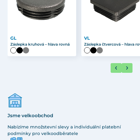
GL
VL
Záslepka kruhová – hlava rovná
Záslepka čtvercová – hlava r
Jsme velkoobchod
Nabízíme množstevní slevy a individuální platební
podmínky pro velkoodběratele