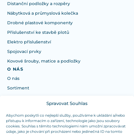
Distanční podložky a rozpěry
Nábytková a průmyslová kolečka
Drobné plastové komponenty
Příslušenství ke stavbě plotů
Elektro příslušenství
Spojovací prvky
Kovové šrouby, matice a podložky
O NÁS
O nás
Sortiment
Spravovat Souhlas
Potřebujete poradit s výběrem?
Jsme tu pro vás Pondělí-Čtvrtek od: 7:30 - 15:30 hodin
Abychom poskytli co nejlepší služby, používáme k ukládání a/nebo
přístupu k informacím o zařízení, technologie jako jsou soubory
a Pátek od 7:30 - 14:30 hodin
cookies. Souhlas s těmito technologiemi nám umožní zpracovávat
údaje, jako je chování při procházení nebo jedinečná ID na tomto