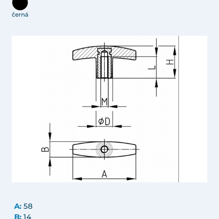
černá
A:
58
B:
14