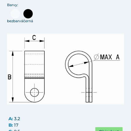
Barvy:
bezbarvá
černá
A:
3.2
B:
17