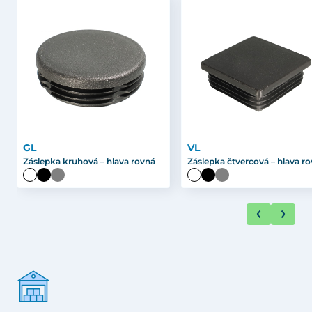
GL
VL
Záslepka kruhová – hlava rovná
Záslepka čtvercová – hlava r