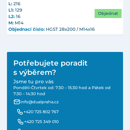
L:
216
L1:
129
Objednat
L2:
16
M:
M14
Objednací číslo:
HGST 28x200 / M14x16
Potřebujete poradit
s výběrem?
Jsme tu pro vás
Pondělí-Čtvrtek od: 7:30 – 15:30 hod a Pátek od
7:30 – 14:30 hod
info@dualpraha.cz
+420 725 802 767
+420 725 349 010