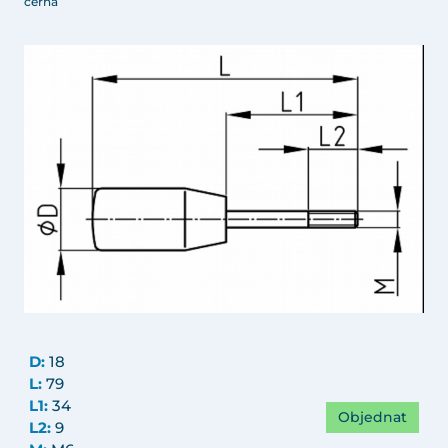
černá
D:
18
L:
79
L1:
34
Objednat
L2:
9