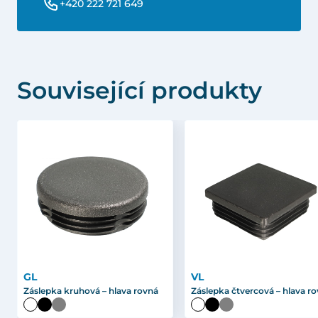
+420 222 721 649
Související produkty
GL
VL
Záslepka kruhová – hlava rovná
Záslepka čtvercová – hlava r