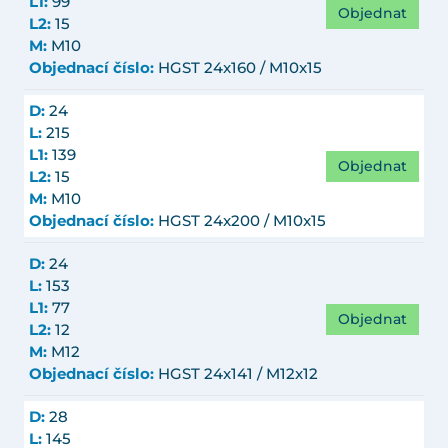
L1:
99
Objednat
L2:
15
M:
M10
Objednací číslo:
HGST 24x160 / M10x15
D:
24
L:
215
L1:
139
Objednat
L2:
15
M:
M10
Objednací číslo:
HGST 24x200 / M10x15
D:
24
L:
153
L1:
77
Objednat
L2:
12
M:
M12
Objednací číslo:
HGST 24x141 / M12x12
D:
28
L:
145