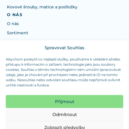
Kovové šrouby, matice a podložky
O NÁS
O nás
Sortiment
Spravovat Souhlas
Potřebujete poradit s výběrem?
Jsme tu pro vás Pondělí-Čtvrtek od: 7:30 - 15:30 hodin
Abychom poskytli co nejlepší služby, používáme k ukládání a/nebo
přístupu k informacím o zařízení, technologie jako jsou soubory
a Pátek od 7:30 - 14:30 hodin
cookies. Souhlas s těmito technologiemi nám umožní zpracovávat
údaje, jako je chování při procházení nebo jedinečná ID na tomto
info@dualpraha.cz
+420 725 802 767
webu. Nesouhlas nebo odvolání souhlasu může nepříznivě ovlivnit
určité vlastnosti a funkce.
OSOBNÍ ODBĚR
(platba pouze v hotovosti)
Přijmout
Jsme tu pro vás Pondělí-Čtvrtek od: 7:30 - 15:30 hodin
a Pátek od 7:30 - 14:30 hodin
Odmítnout
Zobrazit mapu
Zobrazit předvolby