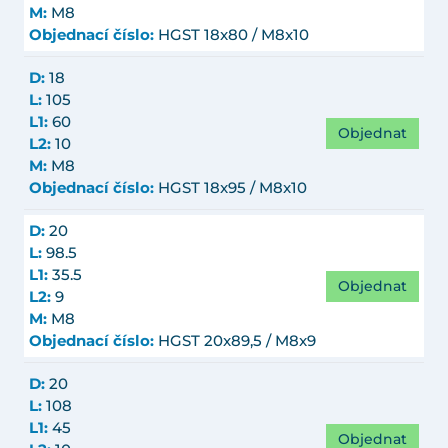
M:
M8
Objednací číslo:
HGST 18x80 / M8x10
D:
18
L:
105
L1:
60
Objednat
L2:
10
M:
M8
Objednací číslo:
HGST 18x95 / M8x10
D:
20
L:
98.5
L1:
35.5
Objednat
L2:
9
M:
M8
Objednací číslo:
HGST 20x89,5 / M8x9
D:
20
L:
108
L1:
45
Objednat