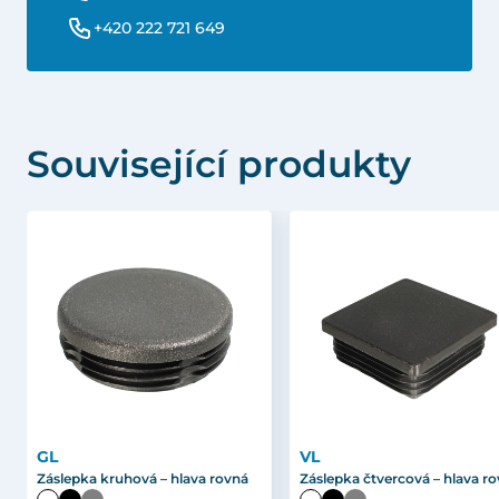
+420 222 721 649
Související produkty
GL
VL
Záslepka kruhová – hlava rovná
Záslepka čtvercová – hlava r