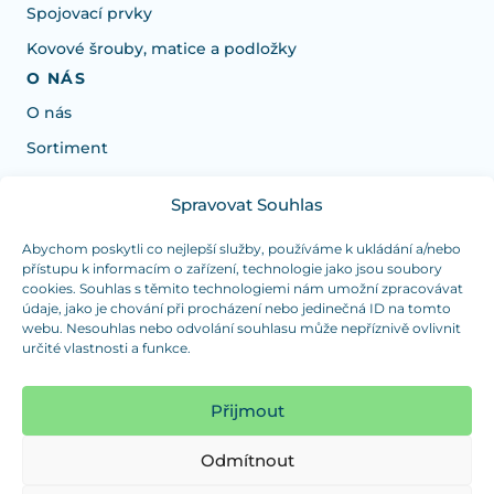
Spojovací prvky
Kovové šrouby, matice a podložky
O NÁS
O nás
Sortiment
Spravovat Souhlas
Potřebujete poradit s výběrem?
Jsme tu pro vás Pondělí-Čtvrtek od: 7:30 - 15:30 hodin
Abychom poskytli co nejlepší služby, používáme k ukládání a/nebo
přístupu k informacím o zařízení, technologie jako jsou soubory
a Pátek od 7:30 - 14:30 hodin
cookies. Souhlas s těmito technologiemi nám umožní zpracovávat
údaje, jako je chování při procházení nebo jedinečná ID na tomto
info@dualpraha.cz
+420 725 802 767
webu. Nesouhlas nebo odvolání souhlasu může nepříznivě ovlivnit
určité vlastnosti a funkce.
OSOBNÍ ODBĚR
(platba pouze v hotovosti)
Přijmout
Jsme tu pro vás Pondělí-Čtvrtek od: 7:30 - 15:30 hodin
a Pátek od 7:30 - 14:30 hodin
Odmítnout
Zobrazit mapu