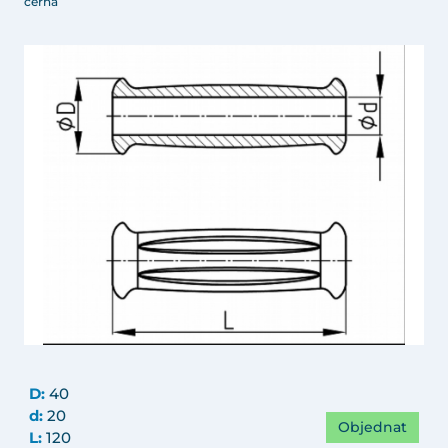
černá
D:
40
d:
20
Objednat
L:
120