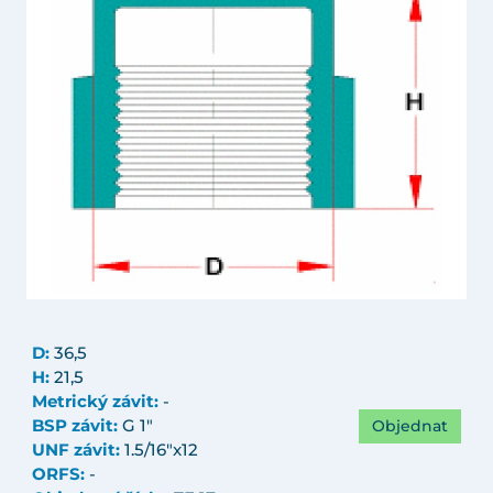
D:
36,5
H:
21,5
Metrický závit:
-
Objednat
BSP závit:
G 1"
UNF závit:
1.5/16"x12
ORFS:
-