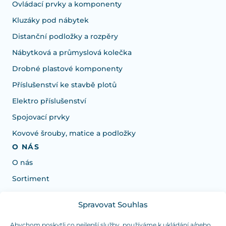
Ovládací prvky a komponenty
Kluzáky pod nábytek
Distanční podložky a rozpěry
Nábytková a průmyslová kolečka
Drobné plastové komponenty
Příslušenství ke stavbě plotů
Elektro příslušenství
Spojovací prvky
Kovové šrouby, matice a podložky
O NÁS
O nás
Sortiment
Spravovat Souhlas
Potřebujete poradit s výběrem?
Jsme tu pro vás Pondělí-Čtvrtek od: 7:30 - 15:30 hodin
Abychom poskytli co nejlepší služby, používáme k ukládání a/nebo