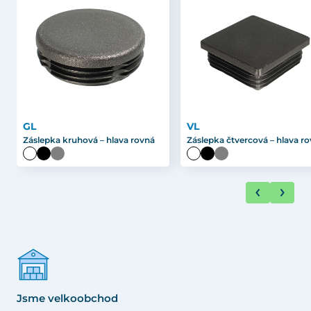
GL
VL
Záslepka kruhová – hlava rovná
Záslepka čtvercová – hlava r
Jsme velkoobchod