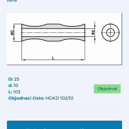
černá
D:
25
d:
10
Objednat
L:
103
Objednací číslo:
HGKD 102/10