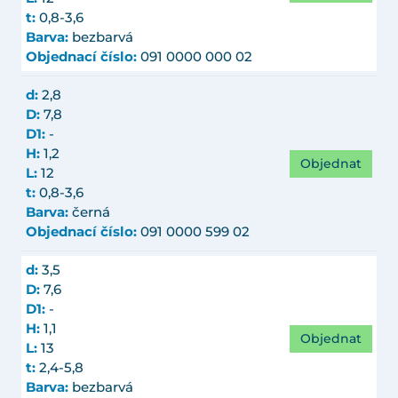
t:
0,8-3,6
Barva:
bezbarvá
Objednací číslo:
091 0000 000 02
d:
2,8
D:
7,8
D1:
-
H:
1,2
Objednat
L:
12
t:
0,8-3,6
Barva:
černá
Objednací číslo:
091 0000 599 02
d:
3,5
D:
7,6
D1:
-
H:
1,1
Objednat
L:
13
t:
2,4-5,8
Barva:
bezbarvá