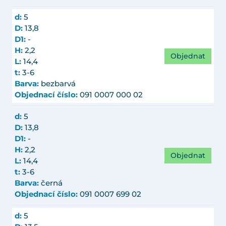
d:
5
D:
13,8
D1:
-
H:
2,2
Objednat
L:
14,4
t:
3-6
Barva:
bezbarvá
Objednací číslo:
091 0007 000 02
d:
5
D:
13,8
D1:
-
H:
2,2
Objednat
L:
14,4
t:
3-6
Barva:
černá
Objednací číslo:
091 0007 699 02
d:
5