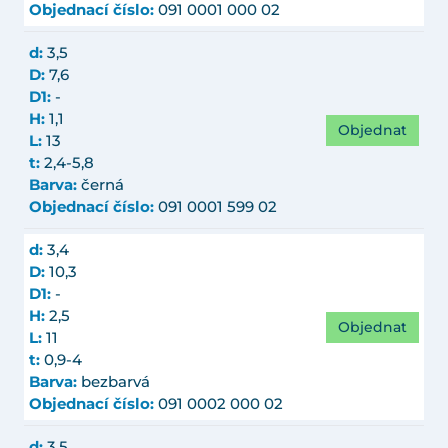
Objednací číslo:
091 0001 000 02
d:
3,5
D:
7,6
D1:
-
H:
1,1
Objednat
L:
13
t:
2,4-5,8
Barva:
černá
Objednací číslo:
091 0001 599 02
d:
3,4
D:
10,3
D1:
-
H:
2,5
Objednat
L:
11
t:
0,9-4
Barva:
bezbarvá
Objednací číslo:
091 0002 000 02
d:
3,5