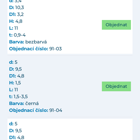
d:
3,4
D:
10,3
D1:
3,2
H:
4,8
Objednat
L:
11
t:
0,9-4
Barva:
bezbarvá
Objednací číslo:
91-03
d:
5
D:
9,5
D1:
4,8
H:
1,5
Objednat
L:
11
t:
1,5-3,5
Barva:
černá
Objednací číslo:
91-04
d:
5
D:
9,5
D1:
4,8