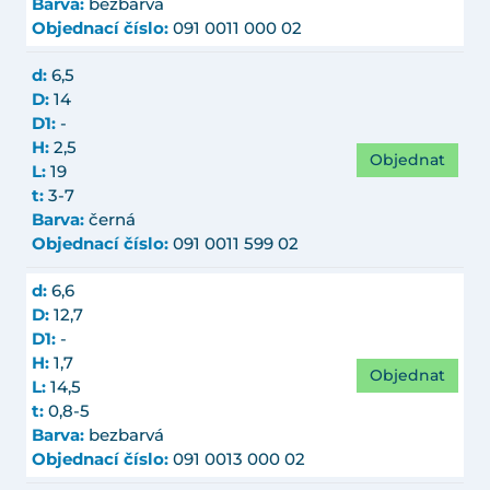
Barva:
bezbarvá
Objednací číslo:
091 0011 000 02
d:
6,5
D:
14
D1:
-
H:
2,5
Objednat
L:
19
t:
3-7
Barva:
černá
Objednací číslo:
091 0011 599 02
d:
6,6
D:
12,7
D1:
-
H:
1,7
Objednat
L:
14,5
t:
0,8-5
Barva:
bezbarvá
Objednací číslo:
091 0013 000 02