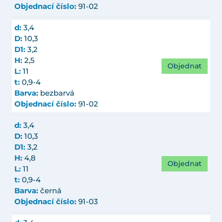
Objednací číslo:
91-02
d:
3,4
D:
10,3
D1:
3,2
H:
2,5
Objednat
L:
11
t:
0,9-4
Barva:
bezbarvá
Objednací číslo:
91-02
d:
3,4
D:
10,3
D1:
3,2
H:
4,8
Objednat
L:
11
t:
0,9-4
Barva:
černá
Objednací číslo:
91-03