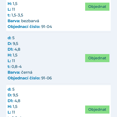
H:
1,5
Objednat
L:
11
t:
1,5-3,5
Barva:
bezbarvá
Objednací číslo:
91-04
d:
5
D:
9,5
D1:
4,8
H:
1,5
Objednat
L:
11
t:
0,8-4
Barva:
černá
Objednací číslo:
91-06
d:
5
D:
9,5
D1:
4,8
H:
1,5
Objednat
L:
11