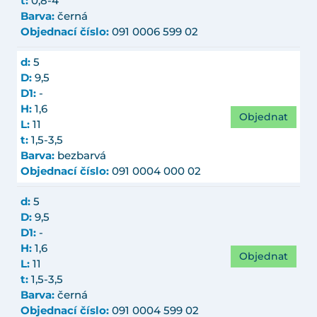
t:
0,8-4
Barva:
černá
Objednací číslo:
091 0006 599 02
d:
5
D:
9,5
D1:
-
H:
1,6
Objednat
L:
11
t:
1,5-3,5
Barva:
bezbarvá
Objednací číslo:
091 0004 000 02
d:
5
D:
9,5
D1:
-
H:
1,6
Objednat
L:
11
t:
1,5-3,5
Barva:
černá
Objednací číslo:
091 0004 599 02