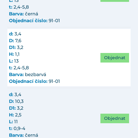
L:
13
t:
2,4-5,8
Barva:
černá
Objednací číslo:
91-01
d:
3,4
D:
7,6
D1:
3,2
H:
1,1
Objednat
L:
13
t:
2,4-5,8
Barva:
bezbarvá
Objednací číslo:
91-01
d:
3,4
D:
10,3
D1:
3,2
H:
2,5
Objednat
L:
11
t:
0,9-4
Barva:
černá