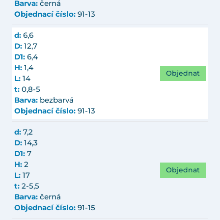
Barva:
černá
Objednací číslo:
91-13
d:
6,6
D:
12,7
D1:
6,4
H:
1,4
Objednat
L:
14
t:
0,8-5
Barva:
bezbarvá
Objednací číslo:
91-13
d:
7,2
D:
14,3
D1:
7
H:
2
Objednat
L:
17
t:
2-5,5
Barva:
černá
Objednací číslo:
91-15