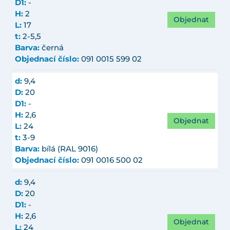
D1:
-
H:
2
Objednat
L:
17
t:
2-5,5
Barva:
černá
Objednací číslo:
091 0015 599 02
d:
9,4
D:
20
D1:
-
H:
2,6
Objednat
L:
24
t:
3-9
Barva:
bílá (RAL 9016)
Objednací číslo:
091 0016 500 02
d:
9,4
D:
20
D1:
-
H:
2,6
Objednat
L:
24