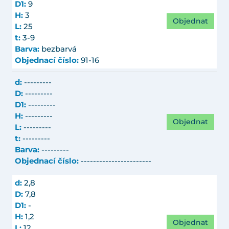
D1:
9
H:
3
Objednat
L:
25
t:
3-9
Barva:
bezbarvá
Objednací číslo:
91-16
d:
---------
D:
---------
D1:
---------
H:
---------
Objednat
L:
---------
t:
---------
Barva:
---------
Objednací číslo:
-----------------------
d:
2,8
D:
7,8
D1:
-
H:
1,2
Objednat
L:
12