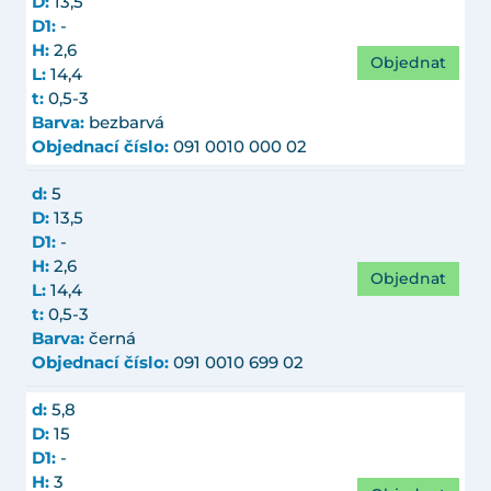
D:
13,5
D1:
-
H:
2,6
Objednat
L:
14,4
t:
0,5-3
Barva:
bezbarvá
Objednací číslo:
091 0010 000 02
d:
5
D:
13,5
D1:
-
H:
2,6
Objednat
L:
14,4
t:
0,5-3
Barva:
černá
Objednací číslo:
091 0010 699 02
d:
5,8
D:
15
D1:
-
H:
3