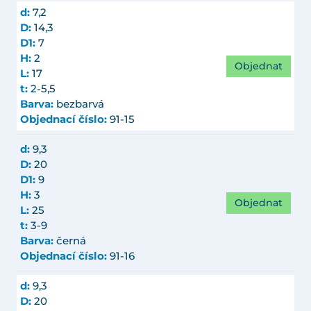
d:
7,2
D:
14,3
D1:
7
H:
2
Objednat
L:
17
t:
2-5,5
Barva:
bezbarvá
Objednací číslo:
91-15
d:
9,3
D:
20
D1:
9
H:
3
Objednat
L:
25
t:
3-9
Barva:
černá
Objednací číslo:
91-16
d:
9,3
D:
20