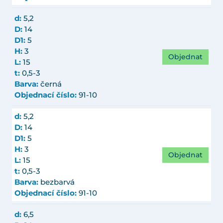
d:
5,2
D:
14
D1:
5
H:
3
Objednat
L:
15
t:
0,5-3
Barva:
černá
Objednací číslo:
91-10
d:
5,2
D:
14
D1:
5
H:
3
Objednat
L:
15
t:
0,5-3
Barva:
bezbarvá
Objednací číslo:
91-10
d:
6,5