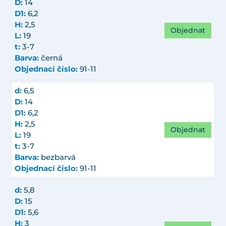
D:
14
D1:
6,2
H:
2,5
Objednat
L:
19
t:
3-7
Barva:
černá
Objednací číslo:
91-11
d:
6,5
D:
14
D1:
6,2
H:
2,5
Objednat
L:
19
t:
3-7
Barva:
bezbarvá
Objednací číslo:
91-11
d:
5,8
D:
15
D1:
5,6
H:
3