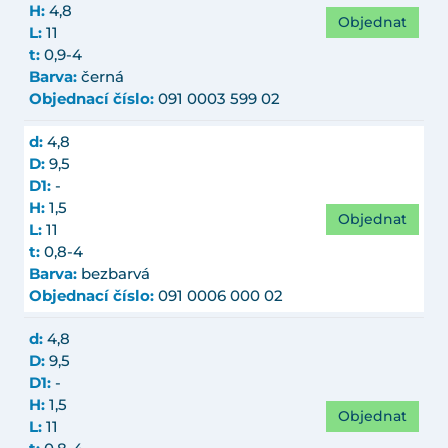
H:
4,8
Objednat
L:
11
t:
0,9-4
Barva:
černá
Objednací číslo:
091 0003 599 02
d:
4,8
D:
9,5
D1:
-
H:
1,5
Objednat
L:
11
t:
0,8-4
Barva:
bezbarvá
Objednací číslo:
091 0006 000 02
d:
4,8
D:
9,5
D1:
-
H:
1,5
Objednat
L:
11