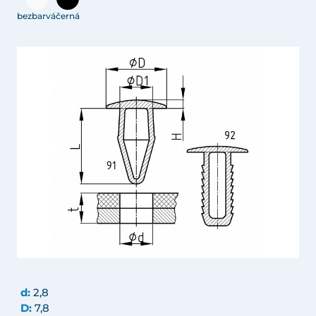
bezbarvá
černá
d:
2,8
D:
7,8