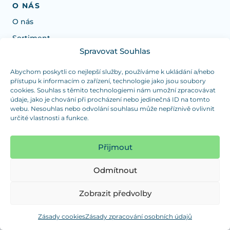
O NÁS
O nás
Sortiment
Spravovat Souhlas
Potřebujete poradit s výběrem?
Abychom poskytli co nejlepší služby, používáme k ukládání a/nebo
přístupu k informacím o zařízení, technologie jako jsou soubory
Jsme tu pro vás Pondělí-Čtvrtek od: 7:30 - 15:30 hodin
cookies. Souhlas s těmito technologiemi nám umožní zpracovávat
a Pátek od 7:30 - 14:30 hodin
údaje, jako je chování při procházení nebo jedinečná ID na tomto
webu. Nesouhlas nebo odvolání souhlasu může nepříznivě ovlivnit
info@dualpraha.cz
+420 725 802 767
určité vlastnosti a funkce.
OSOBNÍ ODBĚR
Přijmout
(platba pouze v hotovosti)
Jsme tu pro vás Pondělí-Čtvrtek od: 7:30 - 15:30 hodin
Odmítnout
a Pátek od 7:30 - 14:30 hodin
Zobrazit předvolby
Zobrazit mapu
Zásady cookies
Zásady zpracování osobních údajů