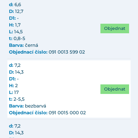
d:
6,6
D:
12,7
D1:
-
H:
1,7
Objednat
L:
14,5
t:
0,8-5
Barva:
černá
Objednací číslo:
091 0013 599 02
d:
7,2
D:
14,3
D1:
-
H:
2
Objednat
L:
17
t:
2-5,5
Barva:
bezbarvá
Objednací číslo:
091 0015 000 02
d:
7,2
D:
14,3