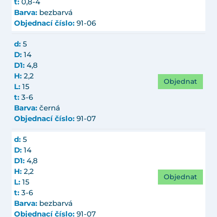
t:
0,8-4
Barva:
bezbarvá
Objednací číslo:
91-06
d:
5
D:
14
D1:
4,8
H:
2,2
Objednat
L:
15
t:
3-6
Barva:
černá
Objednací číslo:
91-07
d:
5
D:
14
D1:
4,8
H:
2,2
Objednat
L:
15
t:
3-6
Barva:
bezbarvá
Objednací číslo:
91-07