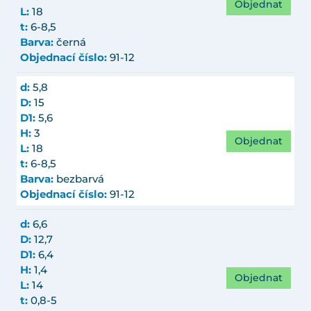
Objednat
L:
18
t:
6-8,5
Barva:
černá
Objednací číslo:
91-12
d:
5,8
D:
15
D1:
5,6
H:
3
Objednat
L:
18
t:
6-8,5
Barva:
bezbarvá
Objednací číslo:
91-12
d:
6,6
D:
12,7
D1:
6,4
H:
1,4
Objednat
L:
14
t:
0,8-5