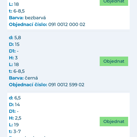
Objednat
L:
18
t:
6-8,5
Barva:
bezbarvá
Objednací číslo:
091 0012 000 02
d:
5,8
D:
15
D1:
-
H:
3
Objednat
L:
18
t:
6-8,5
Barva:
černá
Objednací číslo:
091 0012 599 02
d:
6,5
D:
14
D1:
-
H:
2,5
Objednat
L:
19
t:
3-7