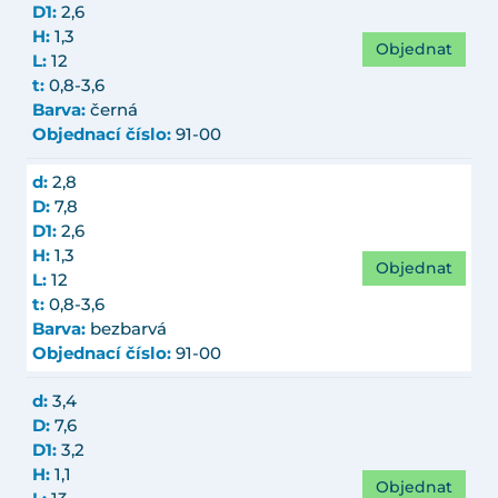
D1:
2,6
H:
1,3
Objednat
L:
12
t:
0,8-3,6
Barva:
černá
Objednací číslo:
91-00
d:
2,8
D:
7,8
D1:
2,6
H:
1,3
Objednat
L:
12
t:
0,8-3,6
Barva:
bezbarvá
Objednací číslo:
91-00
d:
3,4
D:
7,6
D1:
3,2
H:
1,1
Objednat