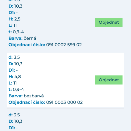
D:
10,3
D1:
-
H:
2,5
Objednat
L:
11
t:
0,9-4
Barva:
černá
Objednací číslo:
091 0002 599 02
d:
3,5
D:
10,3
D1:
-
H:
4,8
Objednat
L:
11
t:
0,9-4
Barva:
bezbarvá
Objednací číslo:
091 0003 000 02
d:
3,5
D:
10,3
D1:
-