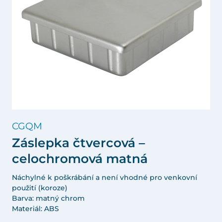
CGQM
Záslepka čtvercová –
celochromová matná
Náchylné k poškrábání a není vhodné pro venkovní
použití (koroze)
Barva: matný chrom
Materiál: ABS