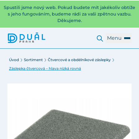
Spustili jsme nový web. Pokud budete mít jakékoliv obtíže
s jeho fungováním, budeme rádi za vaši zpětnou vazbu.
Děkujeme.
Menu
Úvod
Sortiment
Čtvercové a obdélníkové záslepky
Záslepka čtvercová – hlava nízká rovná