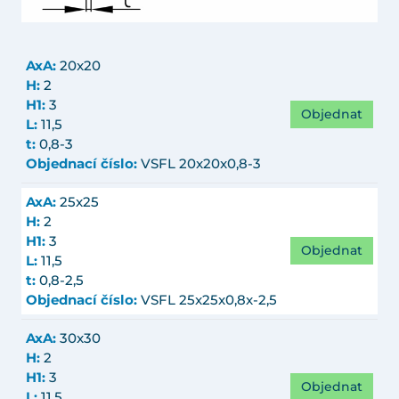
AxA:
20x20
H:
2
H1:
3
Objednat
L:
11,5
t:
0,8-3
Objednací číslo:
VSFL 20x20x0,8-3
AxA:
25x25
H:
2
H1:
3
Objednat
L:
11,5
t:
0,8-2,5
Objednací číslo:
VSFL 25x25x0,8x-2,5
AxA:
30x30
H:
2
H1:
3
Objednat
L:
11,5