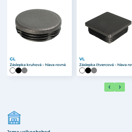
GL
VL
Záslepka kruhová – hlava rovná
Záslepka čtvercová – hlava r
Jsme velkoobchod