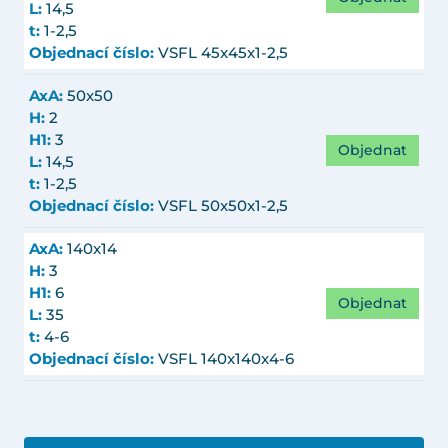
L:
14,5
t:
1-2,5
Objednací číslo:
VSFL 45x45x1-2,5
AxA:
50x50
H:
2
H1:
3
Objednat
L:
14,5
t:
1-2,5
Objednací číslo:
VSFL 50x50x1-2,5
AxA:
140x14
H:
3
H1:
6
Objednat
L:
35
t:
4-6
Objednací číslo:
VSFL 140x140x4-6