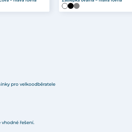
cová – hlava rovná
Záslepka oválná – hlava rovná
ínky pro velkoodběratele
 vhodné řešení.