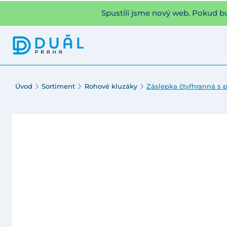
Spustili jsme nový web. Pokud b
Úvod
Sortiment
Rohové kluzáky
Záslepka čtyřhranná s 