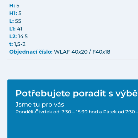
H:
5
H1:
5
L:
55
L1:
41
L2:
14.5
t:
1,5-2
Objednací číslo:
WLAF 40x20 / F40x18
Potřebujete poradit s výb
Jsme tu pro vás
Pondělí-Čtvrtek od: 7:30 – 15:30 hod a Pátek od 7:30 