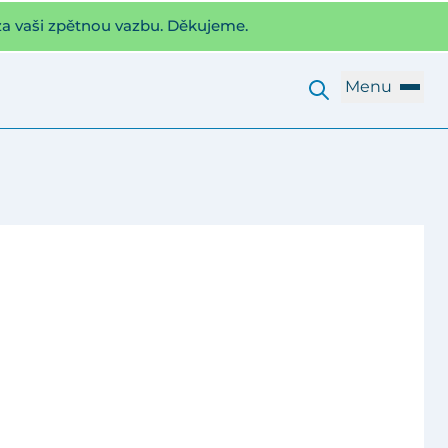
za vaši zpětnou vazbu. Děkujeme.
Menu