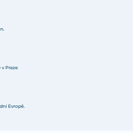
n.
 v Praze
dní Evropě.