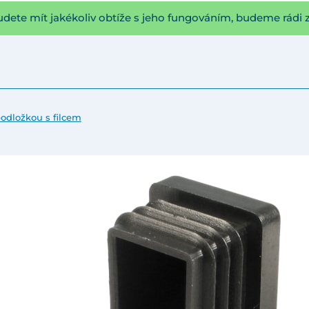
udete mít jakékoliv obtíže s jeho fungováním, budeme rádi 
podložkou s filcem