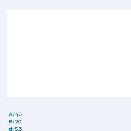
A:
40
B:
20
d:
5.3