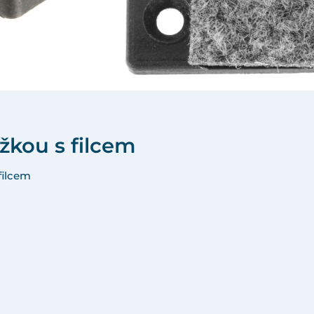
žkou s filcem
filcem