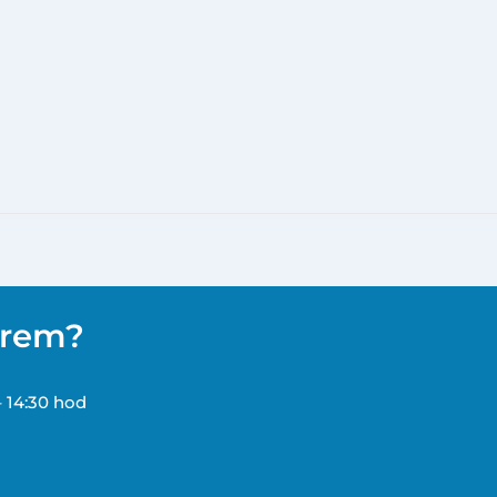
ěrem?
– 14:30 hod