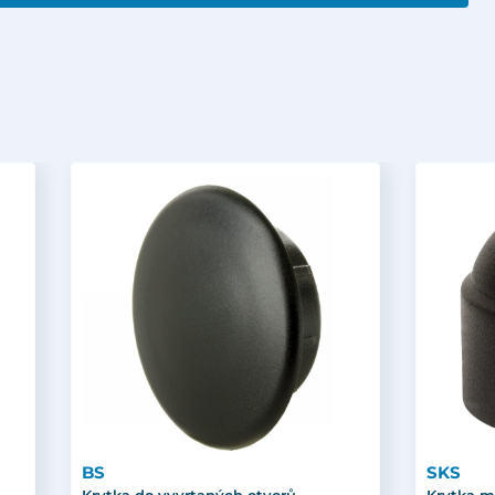
BS
SKS