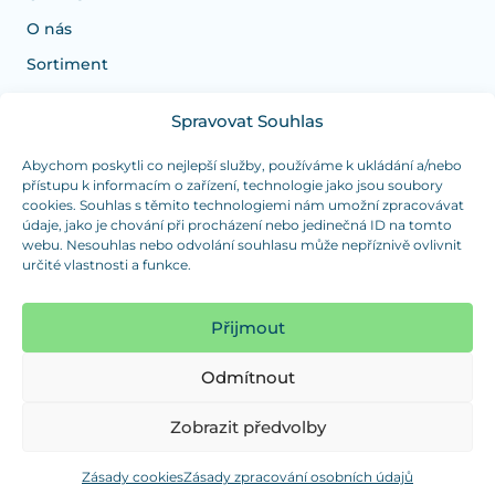
O nás
Sortiment
Spravovat Souhlas
Potřebujete poradit s výběrem?
Jsme tu pro vás Pondělí-Čtvrtek od: 7:30 - 15:30 hodin
Abychom poskytli co nejlepší služby, používáme k ukládání a/nebo
přístupu k informacím o zařízení, technologie jako jsou soubory
a Pátek od 7:30 - 14:30 hodin
cookies. Souhlas s těmito technologiemi nám umožní zpracovávat
údaje, jako je chování při procházení nebo jedinečná ID na tomto
info@dualpraha.cz
+420 725 802 767
webu. Nesouhlas nebo odvolání souhlasu může nepříznivě ovlivnit
určité vlastnosti a funkce.
OSOBNÍ ODBĚR
(platba pouze v hotovosti)
Přijmout
Jsme tu pro vás Pondělí-Čtvrtek od: 7:30 - 15:30 hodin
a Pátek od 7:30 - 14:30 hodin
Odmítnout
Zobrazit mapu
Zobrazit předvolby
Zásady cookies
Zásady zpracování osobních údajů