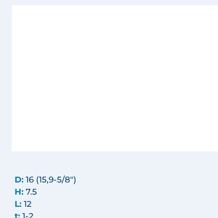
D:
16 (15,9-5/8")
H:
7.5
L:
12
t:
1-2