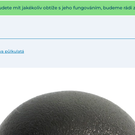
udete mít jakékoliv obtíže s jeho fungováním, budeme rádi 
va půlkulatá