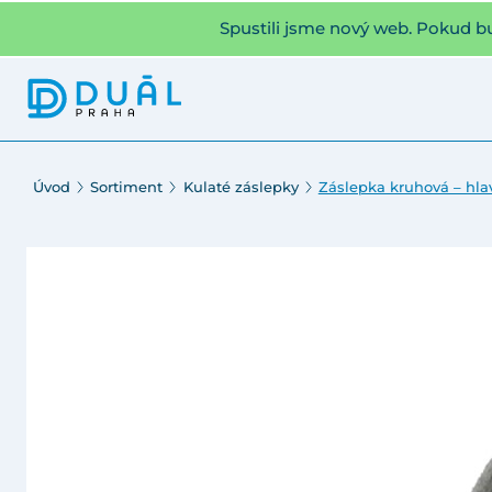
Spustili jsme nový web. Pokud b
Úvod
Sortiment
Kulaté záslepky
Záslepka kruhová – hla