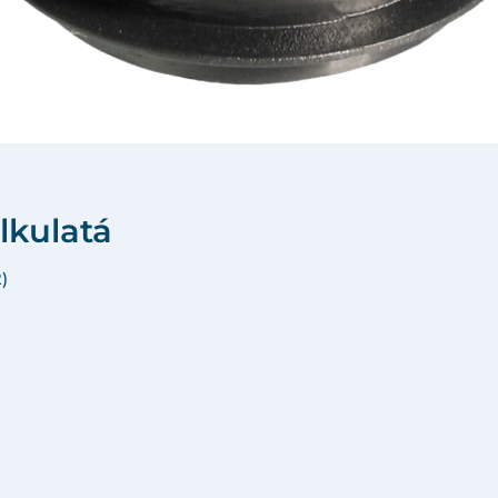
lkulatá
)