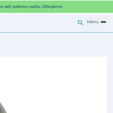
za vaši zpětnou vazbu. Děkujeme.
Menu