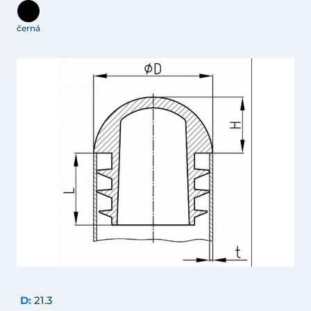
černá
D:
21.3