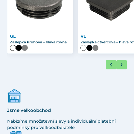
GL
VL
Záslepka kruhová – hlava rovná
Záslepka čtvercová – hlava r
Jsme velkoobchod
Nabízíme množstevní slevy a individuální platební
podmínky pro velkoodběratele