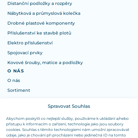
Distanční podložky a rozpěry
Nábytková a průmyslová kolečka
Drobné plastové komponenty
Příslušenství ke stavbě plotů
Elektro příslušenství
Spojovací prvky
Kovové šrouby, matice a podložky
O NÁS
O nás
Sortiment
Spravovat Souhlas
Potřebujete poradit s výběrem?
Jsme tu pro vás Pondělí-Čtvrtek od: 7:30 - 15:30 hodin
Abychom poskytli co nejlepší služby, používáme k ukládání a/nebo
přístupu k informacím o zařízení, technologie jako jsou soubory
a Pátek od 7:30 - 14:30 hodin
cookies. Souhlas s těmito technologiemi nám umožní zpracovávat
údaje, jako je chování při procházení nebo jedinečná ID na tomto