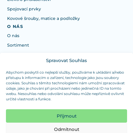
Spojovací prvky
Kovové šrouby, matice a podložky
O NÁS
O nás
Sortiment
Spravovat Souhlas
Potřebujete poradit s výběrem?
Jsme tu pro vás Pondělí-Čtvrtek od: 7:30 - 15:30 hodin
Abychom poskytli co nejlepší služby, používáme k ukládání a/nebo
přístupu k informacím o zařízení, technologie jako jsou soubory
a Pátek od 7:30 - 14:30 hodin
cookies. Souhlas s těmito technologiemi nám umožní zpracovávat
údaje, jako je chování při procházení nebo jedinečná ID na tomto
info@dualpraha.cz
+420 725 802 767
webu. Nesouhlas nebo odvolání souhlasu může nepříznivě ovlivnit
určité vlastnosti a funkce.
OSOBNÍ ODBĚR
(platba pouze v hotovosti)
Přijmout
Jsme tu pro vás Pondělí-Čtvrtek od: 7:30 - 15:30 hodin
a Pátek od 7:30 - 14:30 hodin
Odmítnout