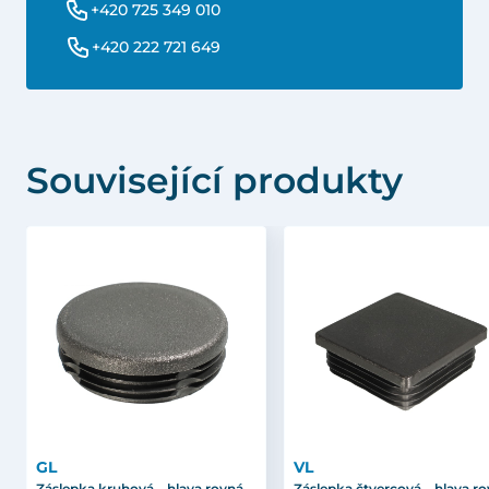
+420 725 349 010
+420 222 721 649
Související produkty
GL
VL
Záslepka kruhová – hlava rovná
Záslepka čtvercová – hlava r