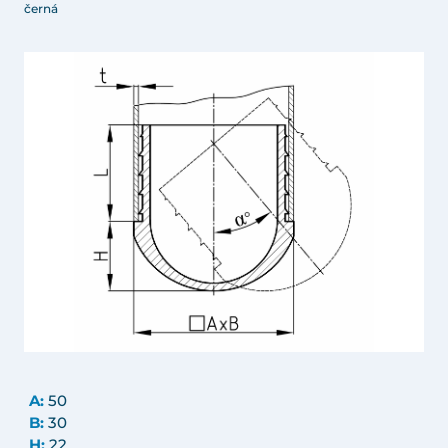
černá
A:
50
B:
30
H:
22