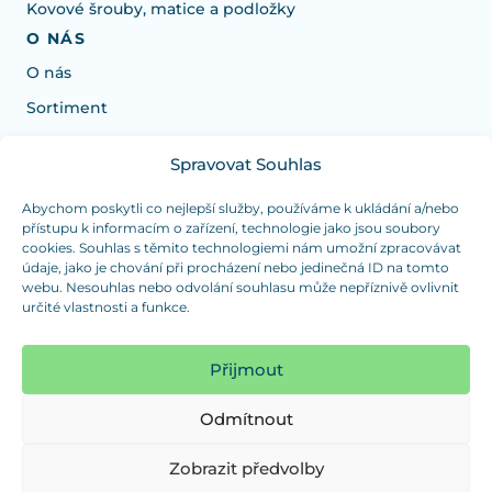
Kovové šrouby, matice a podložky
O NÁS
O nás
Sortiment
Spravovat Souhlas
Potřebujete poradit s výběrem?
Jsme tu pro vás Pondělí-Čtvrtek od: 7:30 - 15:30 hodin
Abychom poskytli co nejlepší služby, používáme k ukládání a/nebo
přístupu k informacím o zařízení, technologie jako jsou soubory
a Pátek od 7:30 - 14:30 hodin
cookies. Souhlas s těmito technologiemi nám umožní zpracovávat
údaje, jako je chování při procházení nebo jedinečná ID na tomto
info@dualpraha.cz
+420 725 802 767
webu. Nesouhlas nebo odvolání souhlasu může nepříznivě ovlivnit
určité vlastnosti a funkce.
OSOBNÍ ODBĚR
(platba pouze v hotovosti)
Přijmout
Jsme tu pro vás Pondělí-Čtvrtek od: 7:30 - 15:30 hodin
a Pátek od 7:30 - 14:30 hodin
Odmítnout
Zobrazit mapu
Zobrazit předvolby