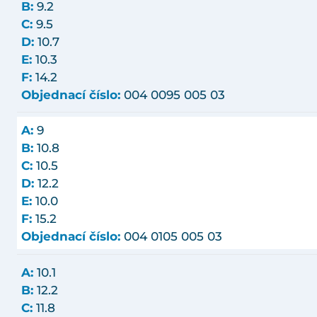
B:
9.2
C:
9.5
D:
10.7
E:
10.3
F:
14.2
Objednací číslo:
004 0095 005 03
A:
9
B:
10.8
C:
10.5
D:
12.2
E:
10.0
F:
15.2
Objednací číslo:
004 0105 005 03
A:
10.1
B:
12.2
C:
11.8