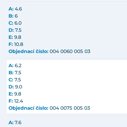
A:
4.6
B:
6
C:
6.0
D:
7.5
E:
9.8
F:
10.8
Objednací číslo:
004 0060 005 03
A:
6.2
B:
7.5
C:
7.5
D:
9.0
E:
9.8
F:
12.4
Objednací číslo:
004 0075 005 03
A:
7.6