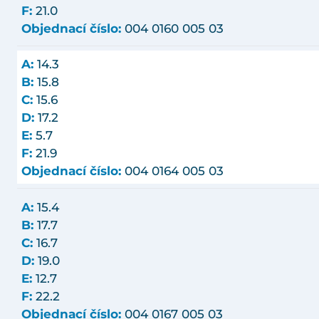
F:
21.0
Objednací číslo:
004 0160 005 03
A:
14.3
B:
15.8
C:
15.6
D:
17.2
E:
5.7
F:
21.9
Objednací číslo:
004 0164 005 03
A:
15.4
B:
17.7
C:
16.7
D:
19.0
E:
12.7
F:
22.2
Objednací číslo:
004 0167 005 03