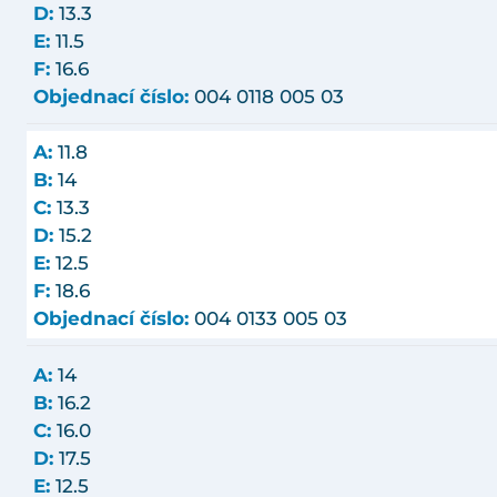
D:
13.3
E:
11.5
F:
16.6
Objednací číslo:
004 0118 005 03
A:
11.8
B:
14
C:
13.3
D:
15.2
E:
12.5
F:
18.6
Objednací číslo:
004 0133 005 03
A:
14
B:
16.2
C:
16.0
D:
17.5
E:
12.5