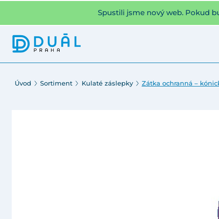
Spustili jsme nový web. Pokud b
Úvod
Sortiment
Kulaté záslepky
Zátka ochranná – kónic