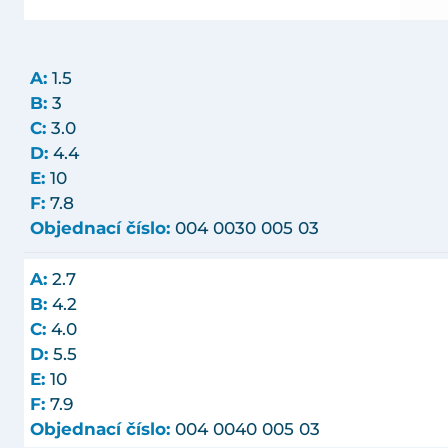
A:
1.5
B:
3
C:
3.0
D:
4.4
E:
10
F:
7.8
Objednací číslo:
004 0030 005 03
A:
2.7
B:
4.2
C:
4.0
D:
5.5
E:
10
F:
7.9
Objednací číslo:
004 0040 005 03