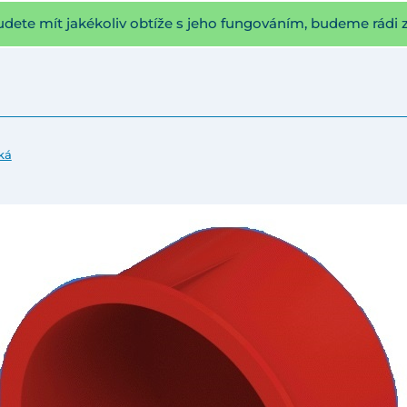
udete mít jakékoliv obtíže s jeho fungováním, budeme rádi 
ká