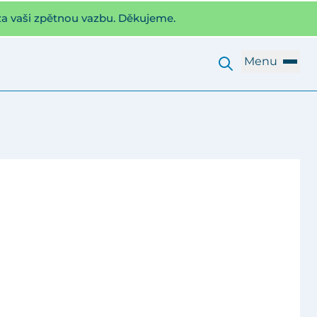
za vaši zpětnou vazbu. Děkujeme.
Menu