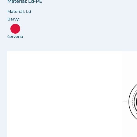
Materiál: Ld-PE
Materiál: Ld
Barvy:
červená