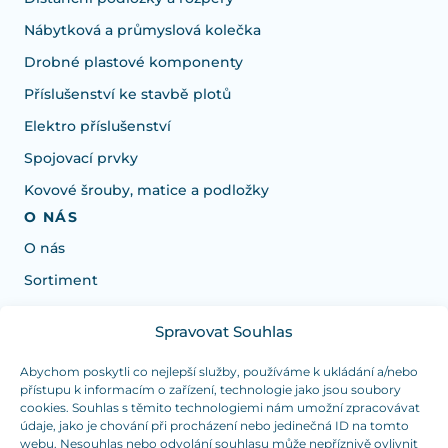
Nábytková a průmyslová kolečka
Drobné plastové komponenty
Příslušenství ke stavbě plotů
Elektro příslušenství
Spojovací prvky
Kovové šrouby, matice a podložky
O NÁS
O nás
Sortiment
Spravovat Souhlas
Potřebujete poradit s výběrem?
Jsme tu pro vás Pondělí-Čtvrtek od: 7:30 - 15:30 hodin
Abychom poskytli co nejlepší služby, používáme k ukládání a/nebo
přístupu k informacím o zařízení, technologie jako jsou soubory
a Pátek od 7:30 - 14:30 hodin
cookies. Souhlas s těmito technologiemi nám umožní zpracovávat
údaje, jako je chování při procházení nebo jedinečná ID na tomto
info@dualpraha.cz
+420 725 802 767
webu. Nesouhlas nebo odvolání souhlasu může nepříznivě ovlivnit