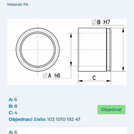
Materiál: PA
A:
6
B:
8
Objednat
C:
4
Objednací číslo:
103 1010 192 47
A:
6