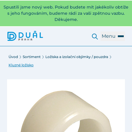
Spustili jsme nový web. Pokud budete mít jakékoliv obtíže
s jeho fungováním, budeme rádi za vaši zpětnou vazbu.
Děkujeme.
Menu
Úvod
Sortiment
Ložiska a izolační objímky / pouzdra
Kluzné ložisko