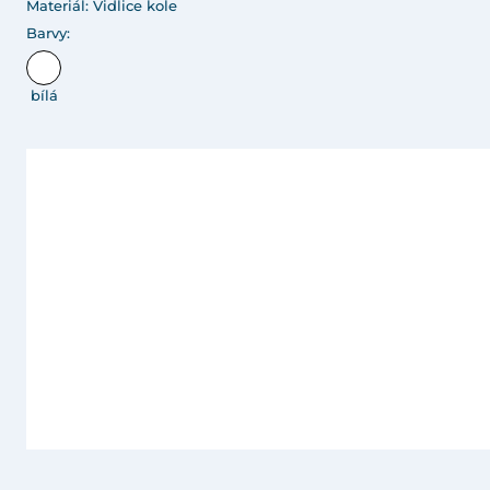
Materiál: Vidlice kole
Barvy:
bílá