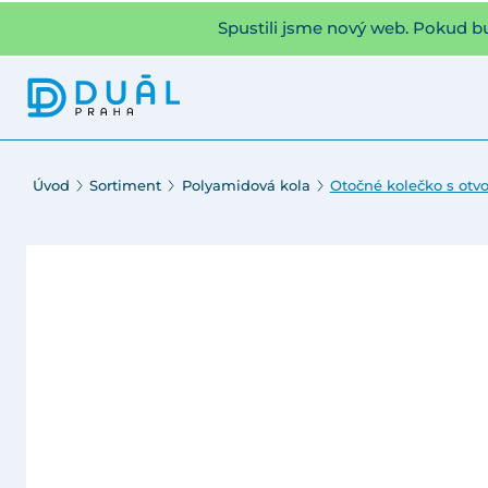
Spustili jsme nový web. Pokud b
Úvod
Sortiment
Polyamidová kola
Otočné kolečko s otv