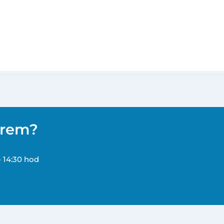
ěrem?
– 14:30 hod