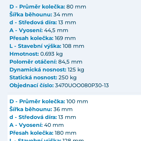
D - Průměr kolečka:
80 mm
Šířka běhounu:
34 mm
d - Středová díra:
13 mm
A - Vyosení:
44,5 mm
Přesah kolečka:
169 mm
L - Stavební výška:
108 mm
Hmotnost:
0.693 kg
Poloměr otáčení:
84,5 mm
Dynamická nosnost:
125 kg
Statická nosnost:
250 kg
Objednací číslo:
3470UOO080P30-13
D - Průměr kolečka:
100 mm
Šířka běhounu:
36 mm
d - Středová díra:
13 mm
A - Vyosení:
40 mm
Přesah kolečka:
180 mm
L - Stavební výška:
128 mm