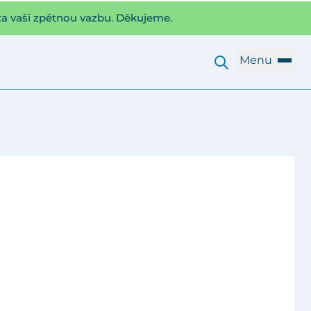
za vaši zpětnou vazbu. Děkujeme.
Menu