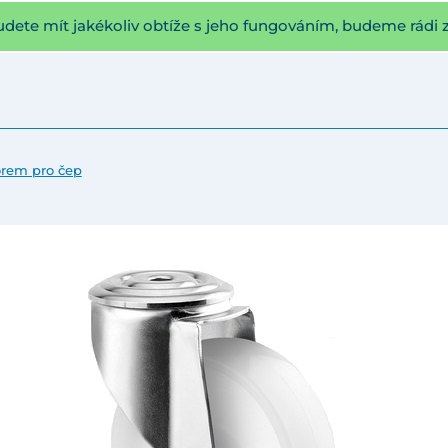
udete mít jakékoliv obtíže s jeho fungováním, budeme rádi 
orem pro čep