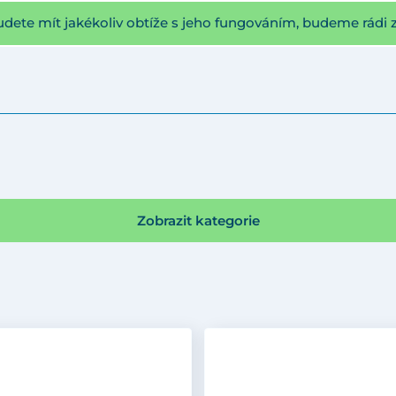
udete mít jakékoliv obtíže s jeho fungováním, budeme rádi 
Zobrazit kategorie