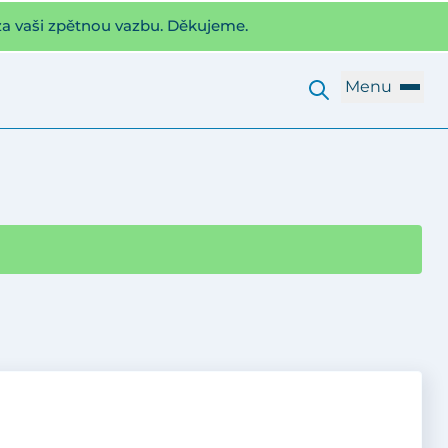
za vaši zpětnou vazbu. Děkujeme.
Menu