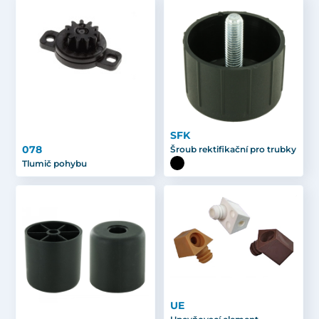
SFK
078
Šroub rektifikační pro trubky
Tlumič pohybu
UE