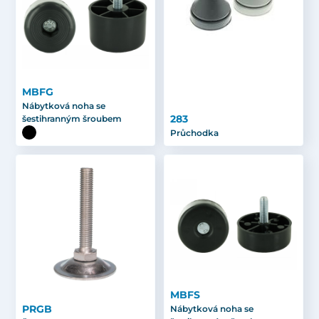
MBFG
Nábytková noha se
283
šestihranným šroubem
Průchodka
MBFS
PRGB
Nábytková noha se