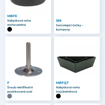
MBFE
169
Nábytková noha
stohovatelná
Samolepicí čočky –
bumpony
F
MBFQT
Šroub rektifikační
Nábytková noha
pozinkovaná ocel
trojúhelníková