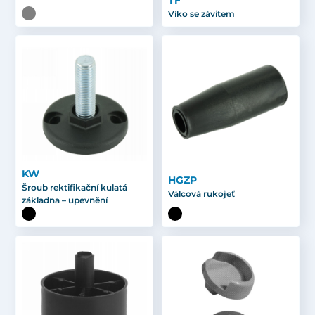
TF
Víko se závitem
KW
HGZP
Šroub rektifikační kulatá
Válcová rukojeť
základna – upevnění