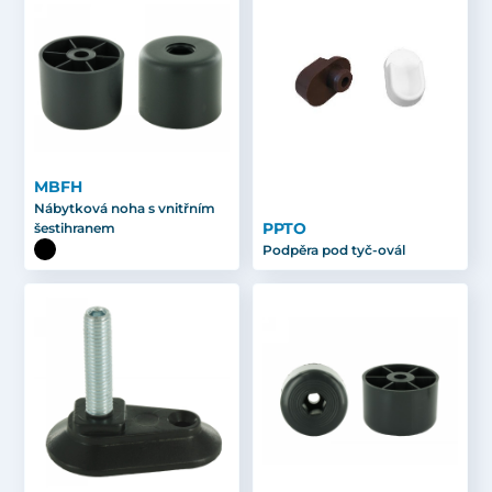
MBFH
Nábytková noha s vnitřním
PPTO
šestihranem
Podpěra pod tyč-ovál