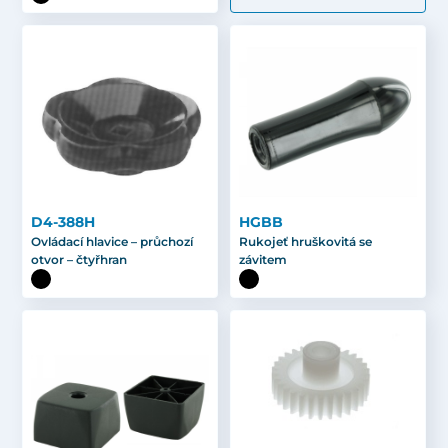
D4-388H
HGBB
Ovládací hlavice – průchozí
Rukojeť hruškovitá se
otvor – čtyřhran
závitem