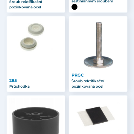
šestihranným šroubem
Šroub rektifikační
pozinkovaná ocel
PRGC
285
Šroub rektifikační
Průchodka
pozinkovaná ocel