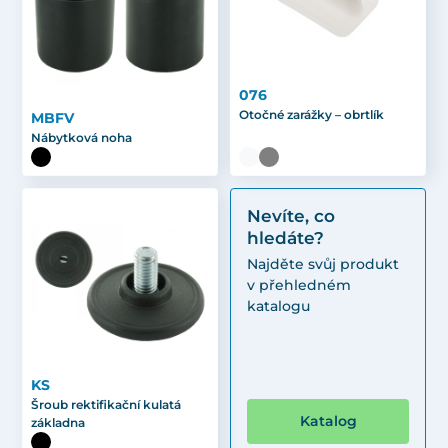
076
Otočné zarážky – obrtlík
MBFV
Nábytková noha
Nevíte, co
hledáte?
Najděte svůj produkt
v přehledném
katalogu
KS
Šroub rektifikační kulatá
Katalog
základna