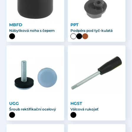
MBFD
PPT
Nábytková noha s čepem
Podpěra pod tyč-kulatá
UGG
HGST
Šroub rektifikační ocelový
Válcová rukojeť