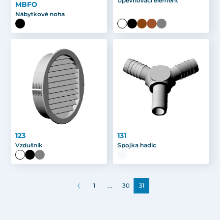
Upevňovací element
MBFO
Nábytkové noha
123
131
Vzdušník
Spojka hadic
…
1
30
31