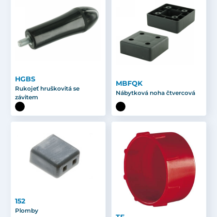
HGBS
MBFQK
Rukojeť hruškovitá se
Nábytková noha čtvercová
závitem
152
Plomby