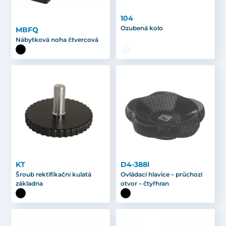
104
Ozubená kolo
MBFQ
Nábytková noha čtvercová
KT
D4-388l
Šroub rektifikační kulatá
Ovládací hlavice – průchozí
základna
otvor – čtyřhran