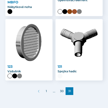
Upevňovací element
MBFO
Nábytkové noha
123
131
Vzdušník
Spojka hadic
…
1
30
31