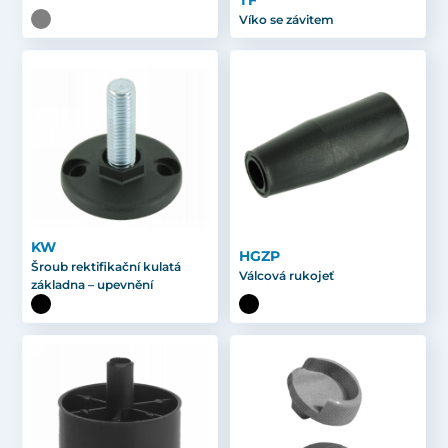
TF
Víko se závitem
KW
HGZP
Šroub rektifikační kulatá
Válcová rukojeť
základna – upevnění