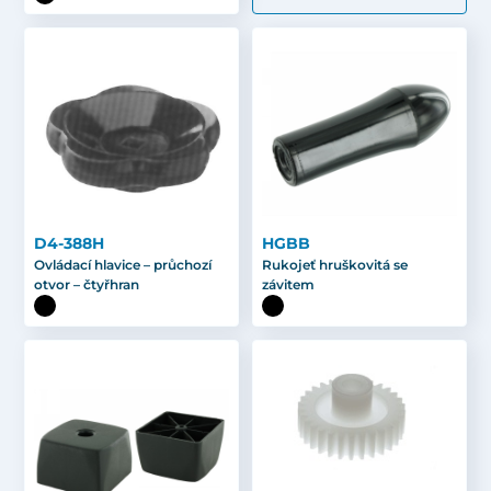
D4-388H
HGBB
Ovládací hlavice – průchozí
Rukojeť hruškovitá se
otvor – čtyřhran
závitem