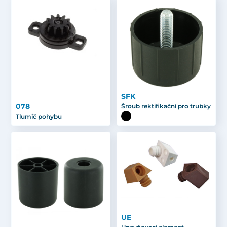
SFK
078
Šroub rektifikační pro trubky
Tlumič pohybu
UE