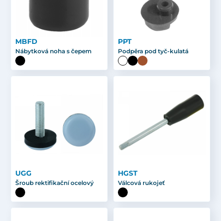
MBFD
PPT
Nábytková noha s čepem
Podpěra pod tyč-kulatá
UGG
HGST
Šroub rektifikační ocelový
Válcová rukojeť