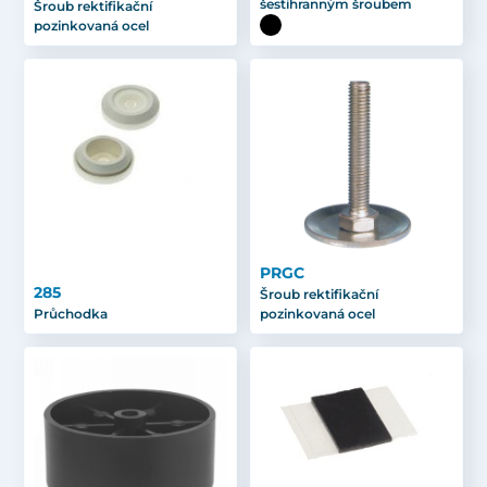
šestihranným šroubem
Šroub rektifikační
pozinkovaná ocel
PRGC
285
Šroub rektifikační
Průchodka
pozinkovaná ocel