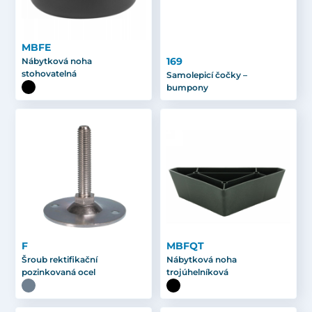
MBFE
169
Nábytková noha
stohovatelná
Samolepicí čočky –
bumpony
F
MBFQT
Šroub rektifikační
Nábytková noha
pozinkovaná ocel
trojúhelníková