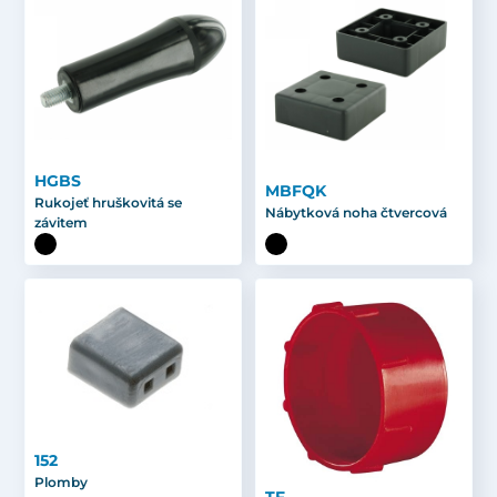
HGBS
MBFQK
Rukojeť hruškovitá se
Nábytková noha čtvercová
závitem
152
Plomby