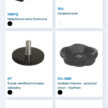
104
Ozubená kolo
MBFQ
Nábytková noha čtvercová
KT
D4-388l
Šroub rektifikační kulatá
Ovládací hlavice – průchozí
základna
otvor – čtyřhran