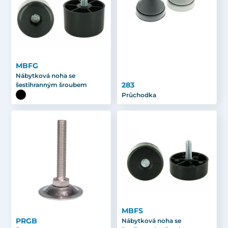
MBFG
Nábytková noha se
283
šestihranným šroubem
Průchodka
MBFS
PRGB
Nábytková noha se