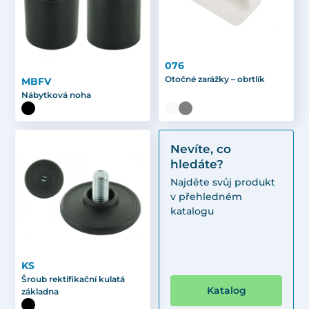
076
Otočné zarážky – obrtlík
MBFV
Nábytková noha
Nevíte, co
hledáte?
Najděte svůj produkt
v přehledném
katalogu
KS
Šroub rektifikační kulatá
Katalog
základna