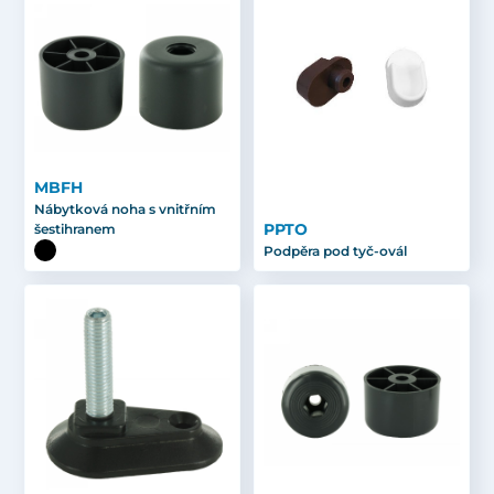
MBFH
Nábytková noha s vnitřním
PPTO
šestihranem
Podpěra pod tyč-ovál