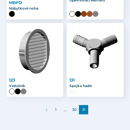
Upevňovací element
MBFO
Nábytkové noha
123
131
Vzdušník
Spojka hadic
…
1
30
31