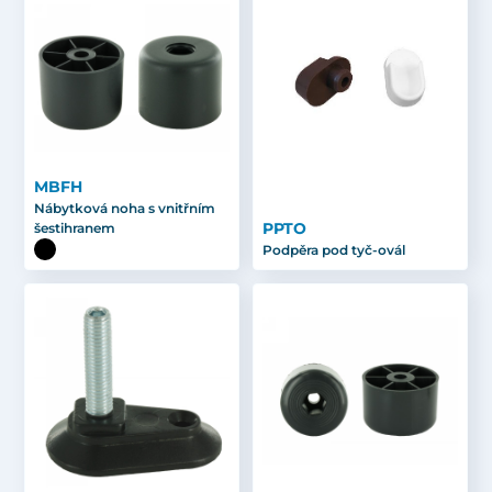
MBFH
Nábytková noha s vnitřním
PPTO
šestihranem
Podpěra pod tyč-ovál