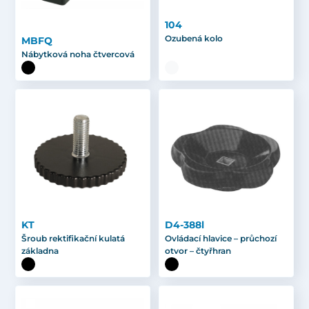
104
Ozubená kolo
MBFQ
Nábytková noha čtvercová
KT
D4-388l
Šroub rektifikační kulatá
Ovládací hlavice – průchozí
základna
otvor – čtyřhran