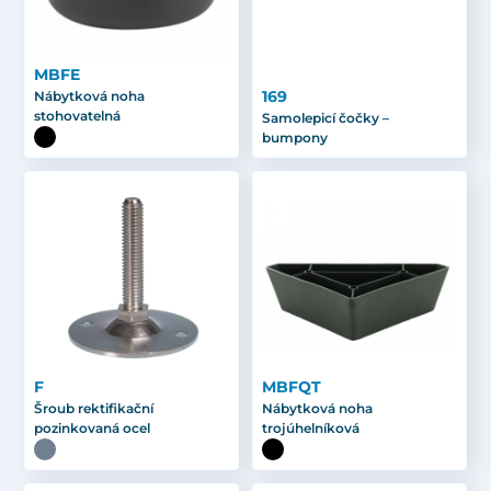
MBFE
169
Nábytková noha
stohovatelná
Samolepicí čočky –
bumpony
F
MBFQT
Šroub rektifikační
Nábytková noha
pozinkovaná ocel
trojúhelníková