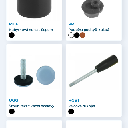
MBFD
PPT
Nábytková noha s čepem
Podpěra pod tyč-kulatá
UGG
HGST
Šroub rektifikační ocelový
Válcová rukojeť