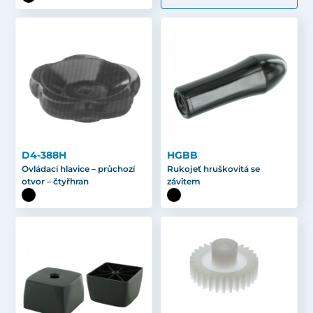
D4-388H
HGBB
Ovládací hlavice – průchozí
Rukojeť hruškovitá se
otvor – čtyřhran
závitem