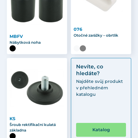
076
Otočné zarážky – obrtlík
MBFV
Nábytková noha
Nevíte, co
hledáte?
Najděte svůj produkt
v přehledném
katalogu
KS
Šroub rektifikační kulatá
Katalog
základna