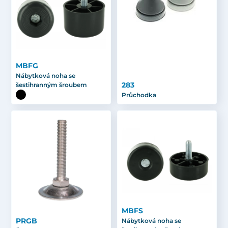
MBFG
Nábytková noha se
283
šestihranným šroubem
Průchodka
MBFS
PRGB
Nábytková noha se