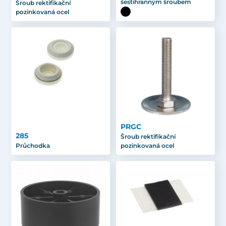
šestihranným šroubem
Šroub rektifikační
pozinkovaná ocel
PRGC
285
Šroub rektifikační
Průchodka
pozinkovaná ocel