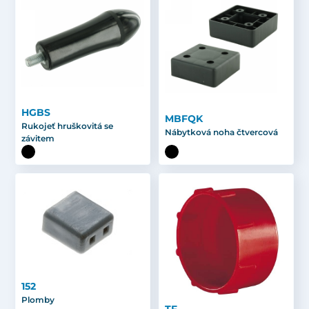
HGBS
MBFQK
Rukojeť hruškovitá se
Nábytková noha čtvercová
závitem
152
Plomby