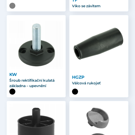
TF
Víko se závitem
KW
HGZP
Šroub rektifikační kulatá
Válcová rukojeť
základna – upevnění