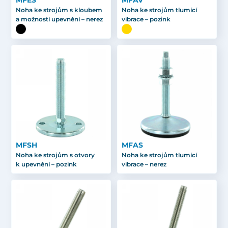
MFES
MFAV
Noha ke strojům s kloubem
Noha ke strojům tlumící
a možností upevnění – nerez
vibrace – pozink
MFSH
MFAS
Noha ke strojům s otvory
Noha ke strojům tlumící
k upevnění – pozink
vibrace – nerez