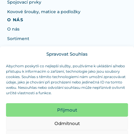
Spojovací prvky
Kovové šrouby, matice a podložky
O NÁS
O nás
Sortiment
Spravovat Souhlas
Potřebujete poradit s výběrem?
Jsme tu pro vás Pondělí-Čtvrtek od: 7:30 - 15:30 hodin
Abychom poskytli co nejlepší služby, používáme k ukládání a/nebo
přístupu k informacím o zařízení, technologie jako jsou soubory
a Pátek od 7:30 - 14:30 hodin
cookies. Souhlas s těmito technologiemi nám umožní zpracovávat
údaje, jako je chování při procházení nebo jedinečná ID na tomto
info@dualpraha.cz
+420 725 802 767
webu. Nesouhlas nebo odvolání souhlasu může nepříznivě ovlivnit
určité vlastnosti a funkce.
OSOBNÍ ODBĚR
(platba pouze v hotovosti)
Přijmout
Jsme tu pro vás Pondělí-Čtvrtek od: 7:30 - 15:30 hodin
a Pátek od 7:30 - 14:30 hodin
Odmítnout
Zobrazit mapu