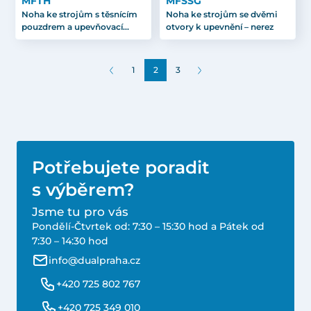
MFTH
MFSSG
Noha ke strojům s těsnícím
Noha ke strojům se dvěmi
pouzdrem a upevňovací
otvory k upevnění – nerez
destičkou – nerez
1
2
3
Potřebujete poradit
s výběrem?
Jsme tu pro vás
Pondělí-Čtvrtek od: 7:30 – 15:30 hod a Pátek od
7:30 – 14:30 hod
info@dualpraha.cz
+420 725 802 767
+420 725 349 010