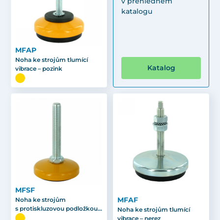
v přehledném
katalogu
MFAP
Noha ke strojům tlumící
Katalog
vibrace – pozink
MFSF
MFAF
Noha ke strojům
s protiskluzovou podložkou –
Noha ke strojům tlumící
pozink
vibrace – nerez