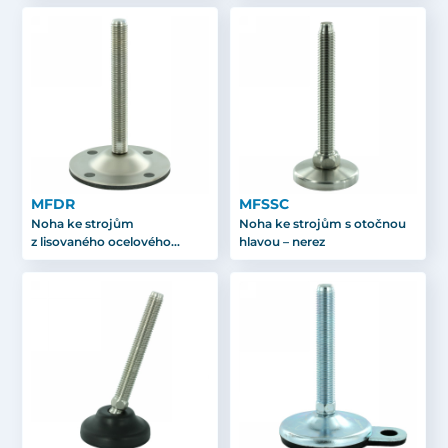
MFDR
MFSSC
Noha ke strojům
Noha ke strojům s otočnou
z lisovaného ocelového
hlavou – nerez
plechu s upevněním – nerez