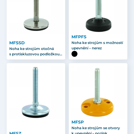
MFPFS
MFSSD
Noha ke strojům s možností
upevnění – nerez
Noha ke strojům otočná
s protiskluzovou podložkou –
nerez
MFSP
Noha ke strojům se otvory
MFSZ
k upevnění – pozink