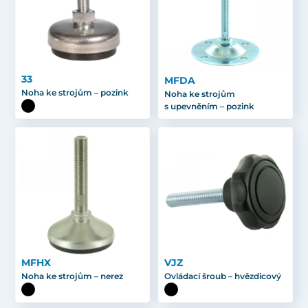
33
MFDA
Noha ke strojům – pozink
Noha ke strojům
s upevněním – pozink
MFHX
VJZ
Noha ke strojům – nerez
Ovládací šroub – hvězdicový