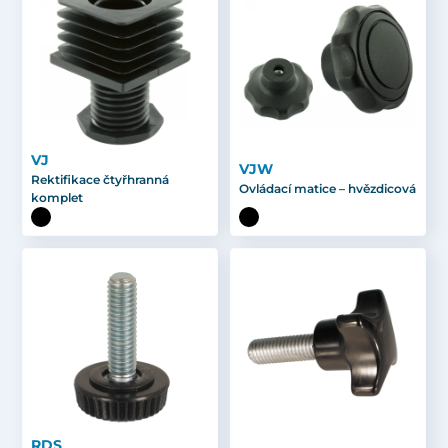
VJ
VJW
Rektifikace čtyřhranná
Ovládací matice – hvězdicová
komplet
RDS