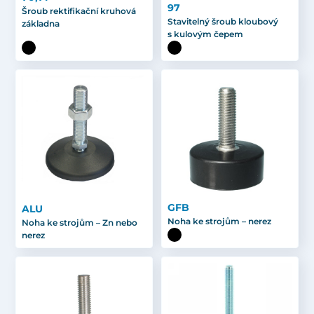
97
Šroub rektifikační kruhová
Stavitelný šroub kloubový
základna
s kulovým čepem
GFB
ALU
Noha ke strojům – nerez
Noha ke strojům – Zn nebo
nerez