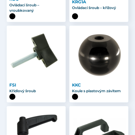
KRG1A
Ovládací šroub –
Ovládací šroub – křížový
vroubkovaný
FSI
KKC
Křídlový šroub
Koule s plastovým závitem