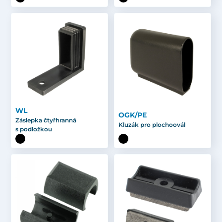
WL
OGK/PE
Záslepka čtyřhranná
Kluzák pro plochoovál
s podložkou