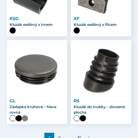
KSG
XF
Kluzák sedlový s trnem
Kluzák sedlový s filcem
GL
RS
Záslepka kruhová – hlava
Kluzák do trubky – zkosená
rovná
plocha
…
1
2
31