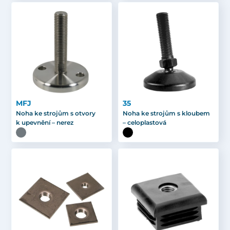
MFJ
35
Noha ke strojům s otvory
Noha ke strojům s kloubem
k upevnění – nerez
– celoplastová