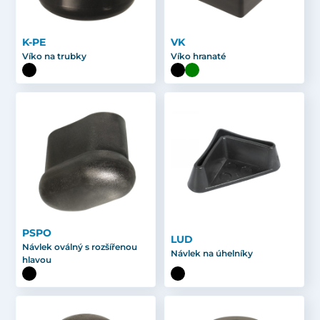
K-PE
VK
Víko na trubky
Víko hranaté
PSPO
LUD
Návlek oválný s rozšířenou
Návlek na úhelníky
hlavou