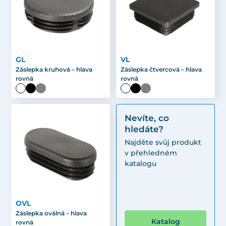
GL
VL
Záslepka kruhová – hlava
Záslepka čtvercová – hlava
rovná
rovná
Nevíte, co
hledáte?
Najděte svůj produkt
v přehledném
katalogu
OVL
Záslepka oválná – hlava
Katalog
rovná