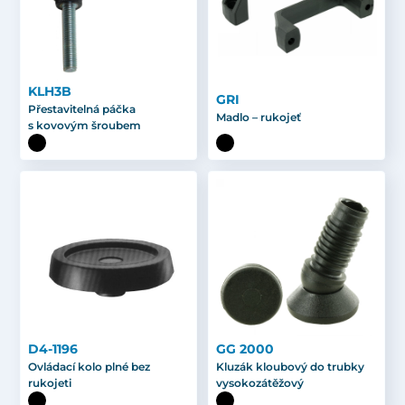
KLH3B
GRI
Přestavitelná páčka
Madlo – rukojeť
s kovovým šroubem
D4-1196
GG 2000
Ovládací kolo plné bez
Kluzák kloubový do trubky
rukojeti
vysokozátěžový